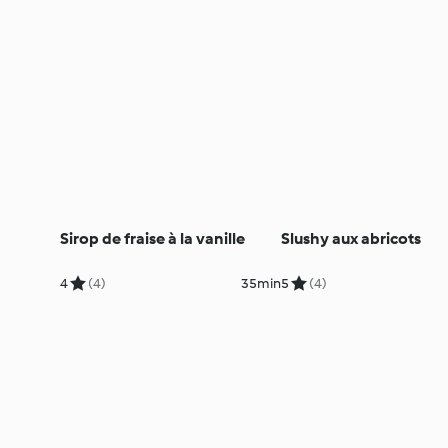
Sirop de fraise à la vanille
Slushy aux abricots
4
(4)
35min
5
(4)