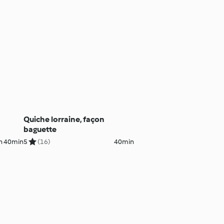
Quiche lorraine, façon
baguette
h 40min
5
(16)
40min