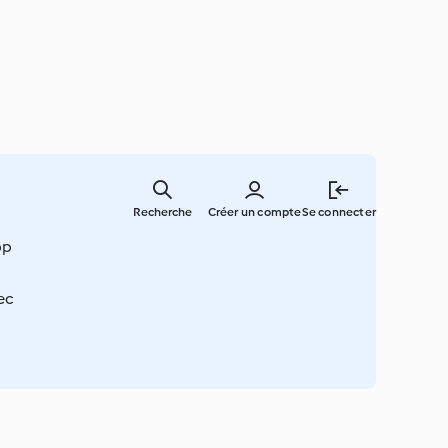
Skip
to
Recherche
Créer un compte
Se connecter
main
content
op
ec