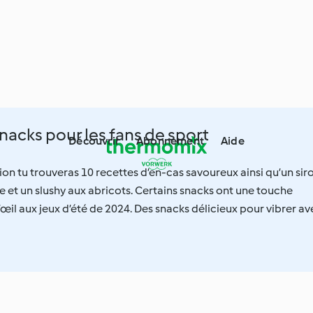
acks pour les fans de sport
Découvrir
Abonnement
Aide
ion tu trouveras 10 recettes d’en-cas savoureux ainsi qu’un sir
lle et un slushy aux abricots. Certains snacks ont une touche
’œil aux jeux d’été de 2024. Des snacks délicieux pour vibrer av