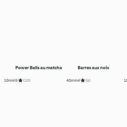
Power Balls au matcha
Barres aux noix
10min
5
(10)
40min
4
(6)
1