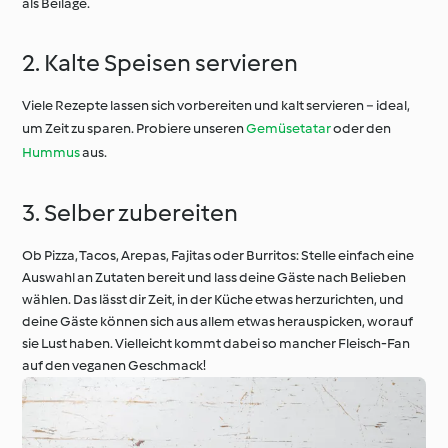
als Beilage.
2. Kalte Speisen servieren
Viele Rezepte lassen sich vorbereiten und kalt servieren − ideal,
um Zeit zu sparen. Probiere unseren
Gemüsetatar
oder den
Hummus
aus.
3. Selber zubereiten
Ob Pizza, Tacos, Arepas, Fajitas oder Burritos: Stelle einfach eine
Auswahl an Zutaten bereit und lass deine Gäste nach Belieben
wählen. Das lässt dir Zeit, in der Küche etwas herzurichten, und
deine Gäste können sich aus allem etwas herauspicken, worauf
sie Lust haben. Vielleicht kommt dabei so mancher Fleisch-Fan
auf den veganen Geschmack!