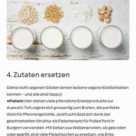
4. Zutaten ersetzen
Deine nicht veganen Gästen lernen leckere vegane Köstlichkeiten
kennen − und alle sind happy!
●
Fleisch:
Hier stehen viele pflanzliche Ersatzprodukte zur
Auswahl. Tofu eignet sich grossartig zum Braten, die perfekte
Wahl für Pfannengerichte. Jackfrucht lässt sich dank der
geschnetzelten Struktur als Fleischersatz für Pulled Pork in
Burgern verwenden. Mit Seitan aus Weizenprotein, ob gebraten
oder gegrillt, sind viele Fleischsorten zu ersetzen, wie Ente,