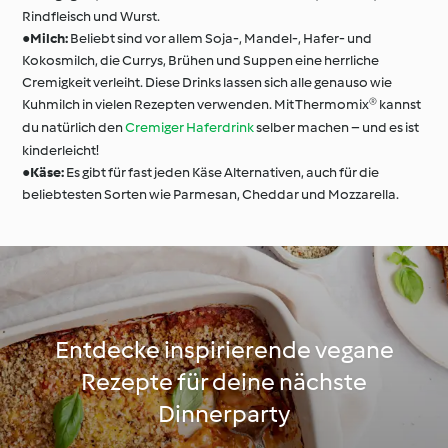
Rindfleisch und Wurst.
●
Milch:
Beliebt sind vor allem Soja-, Mandel-, Hafer- und
Kokosmilch, die Currys, Brühen und Suppen eine herrliche
Cremigkeit verleiht. Diese Drinks lassen sich alle genauso wie
Kuhmilch in vielen Rezepten verwenden. Mit Thermomix® kannst
du natürlich den
Cremiger Haferdrink
selber machen – und es ist
kinderleicht!
●
Käse:
Es gibt für fast jeden Käse Alternativen, auch für die
beliebtesten Sorten wie Parmesan, Cheddar und Mozzarella.
Entdecke inspirierende vegane
Rezepte für deine nächste
Dinnerparty