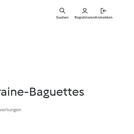
Zum
Hauptinha
Suchen
Registrieren
Anmelden
springen
raine-Baguettes
wertungen