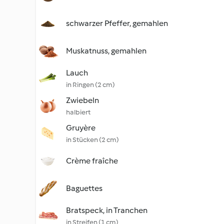
schwarzer Pfeffer, gemahlen
Muskatnuss, gemahlen
Lauch
in Ringen (2 cm)
Zwiebeln
halbiert
Gruyère
in Stücken (2 cm)
Crème fraîche
Baguettes
Bratspeck, in Tranchen
in Streifen (1 cm)