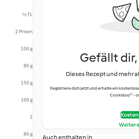
½ TL
2 Prisen
100 g
Gefällt dir
80 g
Dieses Rezept und mehr al
150 g
Registriere dich jetzt und erhalte ein kostenlos
Cookidoo® - oh
100 g
Kostenl
2
Weiter
80 g
Auch enthalten in