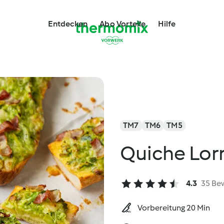
Entdecken
Abo Vorteile
Hilfe
TM7
TM6
TM5
Quiche Lor
4.3
35 Be
Vorbereitung 20 Min