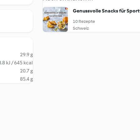
Genussvolle Snacks für Sport
10 Rezepte
Schweiz
29.9 g
.8 kJ / 645 kcal
20.7 g
85.4 g