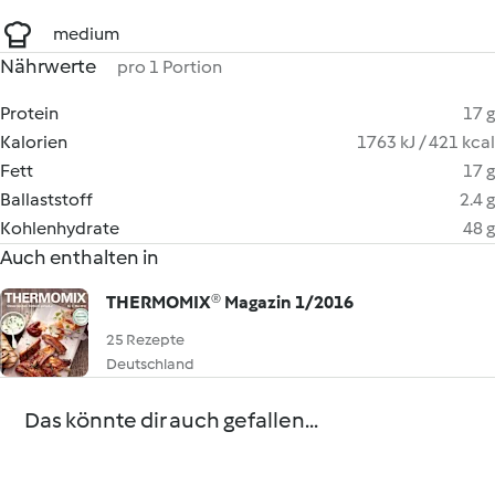
medium
Nährwerte
pro 1 Portion
Protein
17 g
Kalorien
1763 kJ / 421 kcal
Fett
17 g
Ballaststoff
2.4 g
Kohlenhydrate
48 g
Auch enthalten in
THERMOMIX® Magazin 1/2016
25 Rezepte
Deutschland
Das könnte dir auch gefallen...