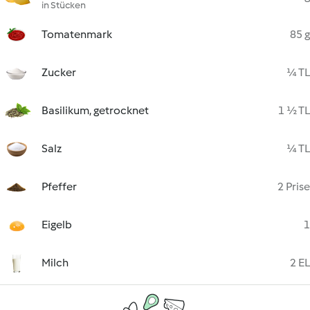
in Stücken
Tomatenmark
85 g
Zucker
¼ TL
Basilikum, getrocknet
1 ½ TL
Salz
¼ TL
Pfeffer
2 Prise
Eigelb
1
Milch
2 EL