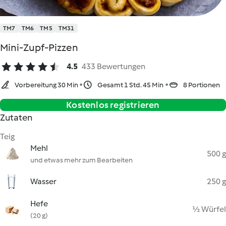
TM7
TM6
TM5
TM31
Mini-Zupf-Pizzen
4.5
433 Bewertungen
Vorbereitung 30 Min
Gesamt 1 Std. 45 Min
8 Portionen
Kostenlos registrieren
Zutaten
Teig
Mehl
500 g
und etwas mehr zum Bearbeiten
Wasser
250 g
Hefe
½ Würfel
(20 g)