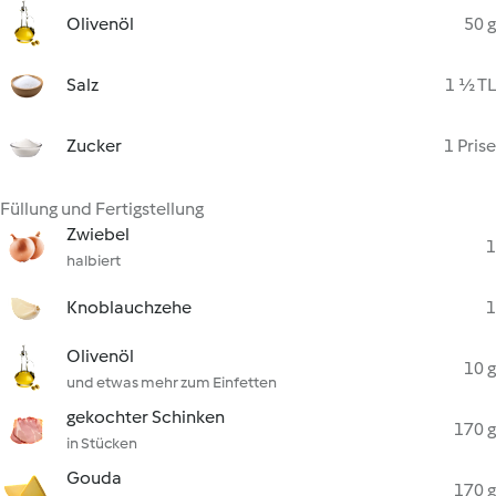
Olivenöl
50 g
Salz
1 ½ TL
Zucker
1 Prise
Füllung und Fertigstellung
Zwiebel
1
halbiert
Knoblauchzehe
1
Olivenöl
10 g
und etwas mehr zum Einfetten
gekochter Schinken
170 g
in Stücken
Gouda
170 g