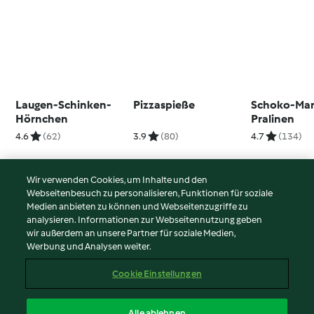
Laugen-Schinken-
Pizzaspieße
Schoko-Mar
Hörnchen
Pralinen
4.6
(62)
3.9
(80)
4.7
(134)
Wir verwenden Cookies, um Inhalte und den
Webseitenbesuch zu personalisieren, Funktionen für soziale
© Copyright 2026
Medien anbieten zu können und Webseitenzugriffe zu
analysieren. Informationen zur Webseitennutzung geben
Nutzungsbedingungen
wir außerdem an unsere Partner für soziale Medien,
Werbung und Analysen weiter.
Datenschutzrichtlinien
Disclaimer
Cookie Einstellungen
Impressum
Cookies
Alle ablehnen