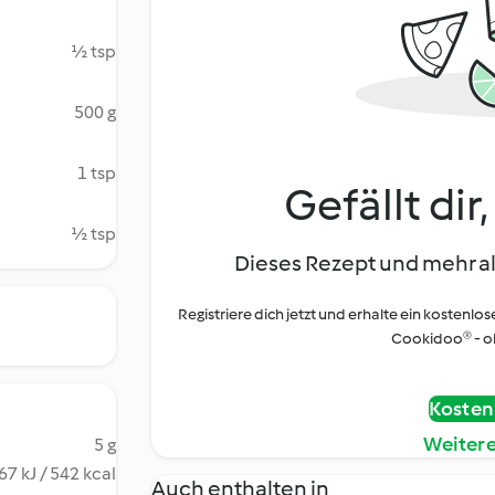
½ tsp
500 g
1 tsp
Gefällt dir
½ tsp
Dieses Rezept und mehr al
Registriere dich jetzt und erhalte ein kostenlos
Cookidoo® - oh
Kostenl
Weiter
5 g
67 kJ / 542 kcal
Auch enthalten in