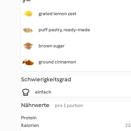
grated lemon zest
puff pastry, ready-made
brown sugar
ground cinnamon
Schwierigkeitsgrad
einfach
Nährwerte
pro 1 portion
Protein
Kalorien
22