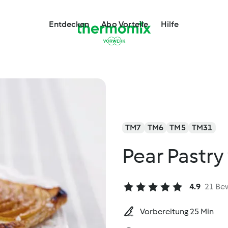
Entdecken
Abo Vorteile
Hilfe
TM7
TM6
TM5
TM31
Pear Pastr
4.9
21 Be
Vorbereitung 25 Min