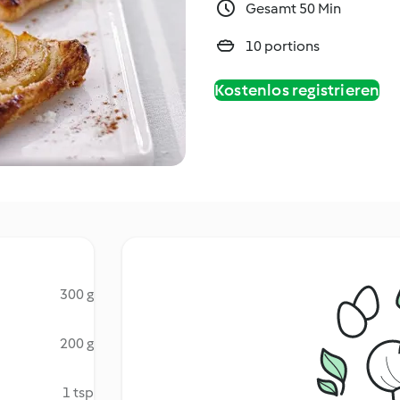
Gesamt 50 Min
10 portions
Kostenlos registrieren
300 g
200 g
1 tsp