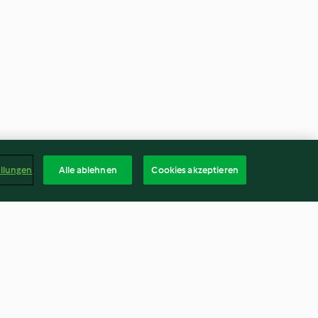
ellungen
Alle ablehnen
Cookies akzeptieren
Christmas
Peanut Butter Cheesecake Dip