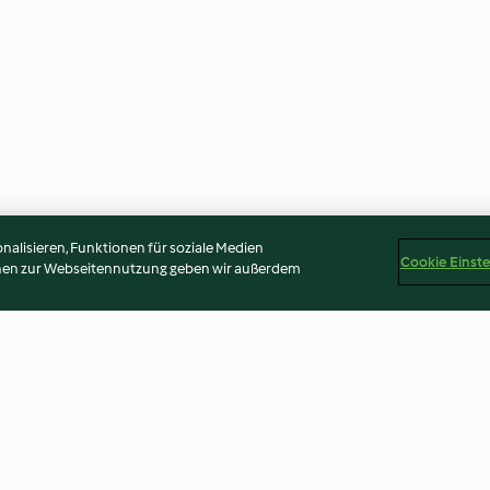
alisieren, Funktionen für soziale Medien
Cookie Einst
onen zur Webseitennutzung geben wir außerdem
Prawns
Easter Cream Pastries
Non-alcoholic 