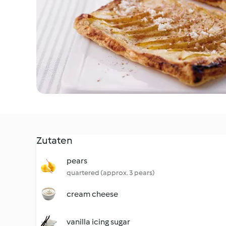
Zutaten
pears
quartered (approx. 3 pears)
cream cheese
vanilla icing sugar