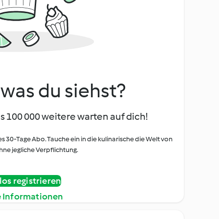
, was du siehst?
s 100 000 weitere warten auf dich!
es 30-Tage Abo. Tauche ein in die kulinarische die Welt von
ne jegliche Verpflichtung.
os registrieren
e Informationen