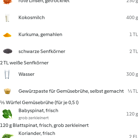
rote Linsen, getrocknet
250 g
Kokosmilch
400 g
Kurkuma, gemahlen
1 TL
schwarze Senfkörner
2 TL
2 TL weiße Senfkörner
Wasser
300 g
Gewürzpaste für Gemüsebrühe, selbst gemacht
½ TL
⅓ Würfel Gemüsebrühe (für je 0,5 l)
Babyspinat, frisch
120 g
grob zerkleinert
120 g Blattspinat, frisch, grob zerkleinert
Koriander, frisch
2 EL