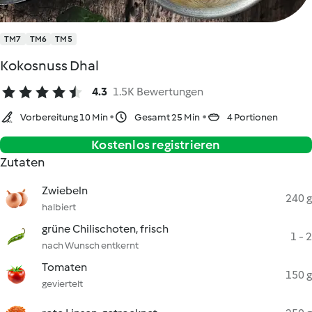
TM7
TM6
TM5
Kokosnuss Dhal
4.3
1.5K Bewertungen
Vorbereitung 10 Min
Gesamt 25 Min
4 Portionen
Kostenlos registrieren
Zutaten
Zwiebeln
240 g
halbiert
grüne Chilischoten, frisch
1 - 2
nach Wunsch entkernt
Tomaten
150 g
geviertelt