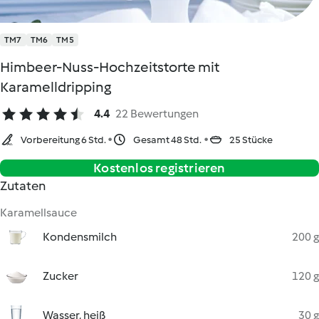
TM7
TM6
TM5
Himbeer-Nuss-Hochzeitstorte mit
Karamelldripping
4.4
22 Bewertungen
Vorbereitung 6 Std.
Gesamt 48 Std.
25 Stücke
Kostenlos registrieren
Zutaten
Karamellsauce
Kondensmilch
200 g
Zucker
120 g
Wasser, heiß
30 g