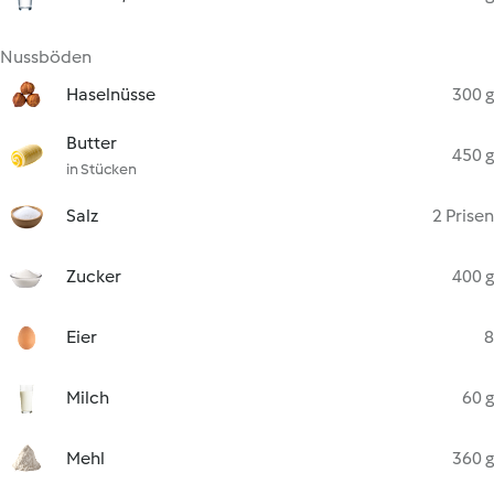
Nussböden
Haselnüsse
300 g
Butter
450 g
in Stücken
Salz
2 Prisen
Zucker
400 g
Eier
8
Milch
60 g
Mehl
360 g