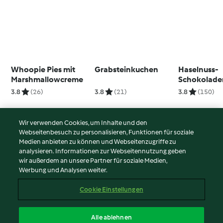
Whoopie Pies mit
Grabsteinkuchen
Haselnuss-
Marshmallowcreme
Schokolade
3.8
(26)
3.8
(21)
3.8
(150)
Wir verwenden Cookies, um Inhalte und den
Webseitenbesuch zu personalisieren, Funktionen für soziale
© Copyright 2026
Medien anbieten zu können und Webseitenzugriffe zu
analysieren. Informationen zur Webseitennutzung geben
Nutzungsbedingungen
wir außerdem an unsere Partner für soziale Medien,
Werbung und Analysen weiter.
Datenschutzrichtlinien
Disclaimer
Cookie Einstellungen
Impressum
Cookies
Alle ablehnen