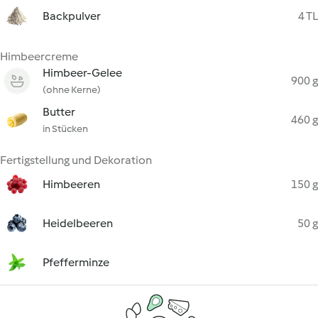
Backpulver
4 TL
Himbeercreme
Himbeer-Gelee
900 g
(ohne Kerne)
Butter
460 g
in Stücken
Fertigstellung und Dekoration
Himbeeren
150 g
Heidelbeeren
50 g
Pfefferminze