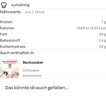
aufwändig
Nährwerte
pro 1 Stück
Protein
7 g
Kalorien
2649 kJ / 633 kcal
Fett
40 g
Ballaststoff
2.4 g
Kohlenhydrate
59 g
Auch enthalten in
Backzauber
10 Rezepte
Deutschland
Das könnte dir auch gefallen...