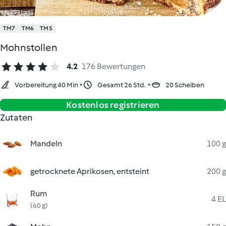
TM7
TM6
TM5
Mohnstollen
4.2
176 Bewertungen
Vorbereitung 40 Min
Gesamt 26 Std.
20 Scheiben
Kostenlos registrieren
Zutaten
Mandeln
100 g
getrocknete Aprikosen, entsteint
200 g
Rum
4 EL
(60 g)