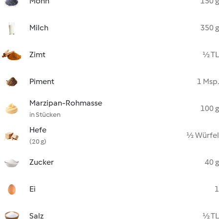
Mohn
150 g
Milch
350 g
Zimt
½ TL
Piment
1 Msp.
Marzipan-Rohmasse
100 g
in Stücken
Hefe
½ Würfel
(20 g)
Zucker
40 g
Ei
1
Salz
½ TL