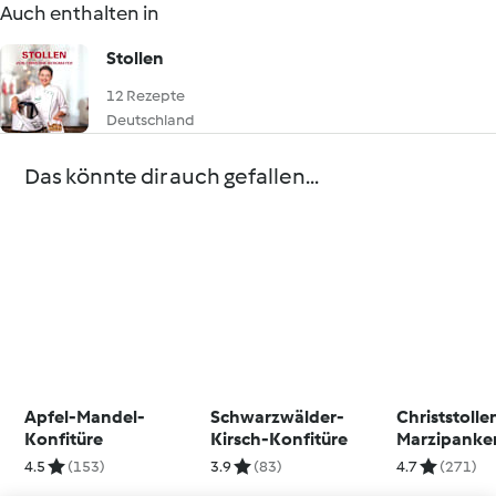
Auch enthalten in
Stollen
12 Rezepte
Deutschland
Das könnte dir auch gefallen...
Apfel-Mandel-
Schwarzwälder-
Christstolle
Konfitüre
Kirsch-Konfitüre
Marzipanke
4.5
(153)
3.9
(83)
4.7
(271)