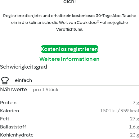
dich!
Registriere dich jetzt und erhalte ein kostenloses 30-Tage Abo. Tauche
ein in die kulinarische die Welt von Cookidoo® - ohne jegliche
Verpflichtung.
Kostenlos registrieren
Weitere Informationen
Schwierigkeitsgrad
einfach
Nährwerte
pro 1 Stück
Protein
7 g
Kalorien
1501 kJ / 359 kcal
Fett
27 g
Ballaststoff
1.6 g
Kohlenhydrate
23 g