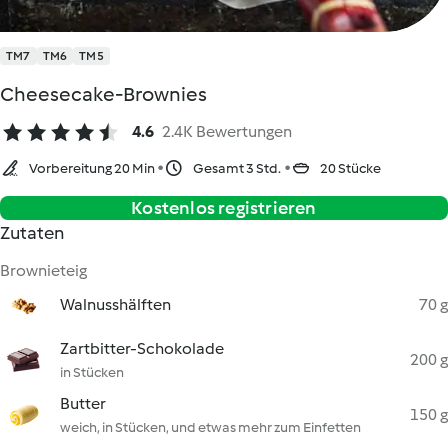
TM7
TM6
TM5
Cheesecake-Brownies
4.6
2.4K Bewertungen
Vorbereitung 20 Min
Gesamt 3 Std.
20 Stücke
Kostenlos registrieren
Zutaten
Brownieteig
Walnusshälften
70 g
Zartbitter-Schokolade
200 g
in Stücken
Butter
150 g
weich, in Stücken, und etwas mehr zum Einfetten