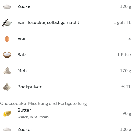
Zucker
120 g
Vanillezucker, selbst gemacht
1 geh. TL
Eier
3
Salz
1 Prise
Mehl
170 g
Backpulver
¾ TL
Cheesecake-Mischung und Fertigstellung
Butter
90 g
weich, in Stücken
Zucker
100 g