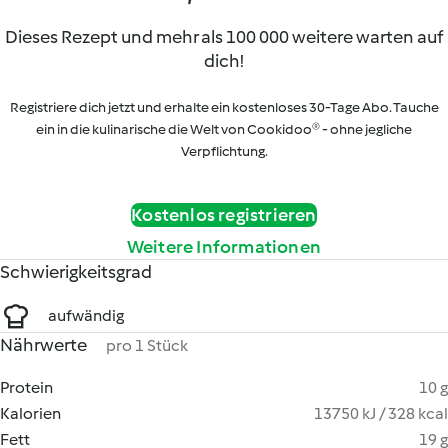
Dieses Rezept und mehr als 100 000 weitere warten auf
dich!
Registriere dich jetzt und erhalte ein kostenloses 30-Tage Abo. Tauche
ein in die kulinarische die Welt von Cookidoo® - ohne jegliche
Verpflichtung.
Kostenlos registrieren
Weitere Informationen
Schwierigkeitsgrad
aufwändig
Nährwerte
pro 1 Stück
Protein
10 g
Kalorien
13750 kJ / 328 kcal
Fett
19 g