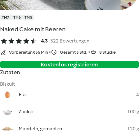
TM7
TM6
TM5
Naked Cake mit Beeren
4.3
322 Bewertungen
Vorbereitung 35 Min
Gesamt 3 Std.
8 Stücke
Kostenlos registrieren
Zutaten
Biskuit
Eier
4
Zucker
100 g
Mandeln, gemahlen
120 g