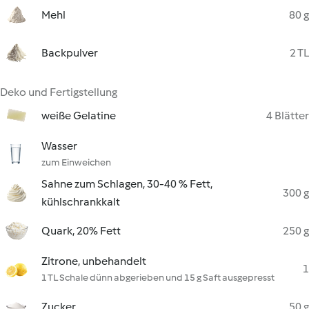
Mehl
80 g
Backpulver
2 TL
Deko und Fertigstellung
weiße Gelatine
4 Blätter
Wasser
zum Einweichen
Sahne zum Schlagen, 30-40 % Fett,
300 g
kühlschrankkalt
Quark, 20% Fett
250 g
Zitrone, unbehandelt
1
1 TL Schale dünn abgerieben und 15 g Saft ausgepresst
Zucker
50 g