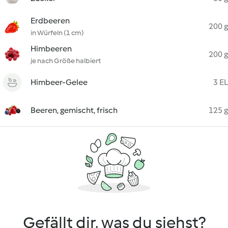
Erdbeeren
200 g
in Würfeln (1 cm)
Himbeeren
200 g
je nach Größe halbiert
Himbeer-Gelee
3 EL
Beeren, gemischt, frisch
125 g
Gefällt dir, was du siehst?