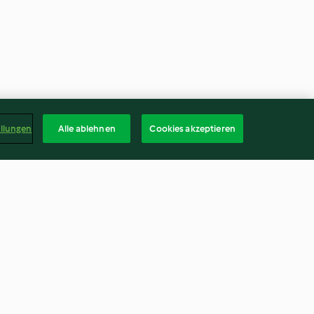
ellungen
Alle ablehnen
Cookies akzeptieren
-Pops
Kokos-Passionsfrucht-Torte
3.9
(203)