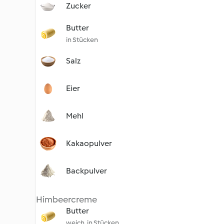
Zucker
Butter
in Stücken
Salz
Eier
Mehl
Kakaopulver
Backpulver
Himbeercreme
Butter
weich, in Stücken