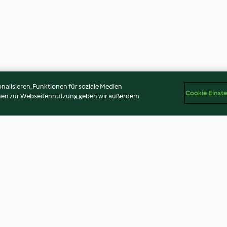
alisieren, Funktionen für soziale Medien
Cookie Einst
onen zur Webseitennutzung geben wir außerdem
laden-Torte
Mirrorglaze-Cake-Pops
Zitronen-Cake
3.1
(48)
3.1
(46)