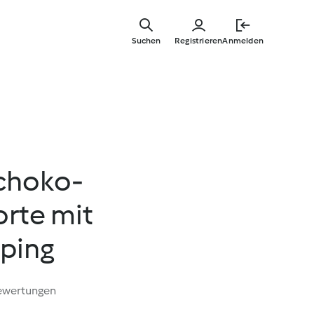
Zum
Hauptinha
Suchen
Registrieren
Anmelden
springen
choko-
orte mit
ping
ewertungen