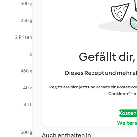
500 g
250 g
2 Prisen
Gefällt dir
6
460 g
Dieses Rezept und mehr al
Registriere dich jetzt und erhalte ein kostenlos
40 g
Cookidoo® - oh
4 TL
Kostenl
Weiter
500 g
Auch enthalten in