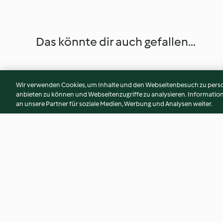
Das könnte dir auch gefallen...
Wir verwenden Cookies, um Inhalte und den Webseitenbesuch zu person
anbieten zu können und Webseitenzugriffe zu analysieren. Informati
an unsere Partner für soziale Medien, Werbung und Analysen weiter.
Gespenster-Cake-Pops
Haselnuss-Schoko
4.1
(136)
3.8
(150)