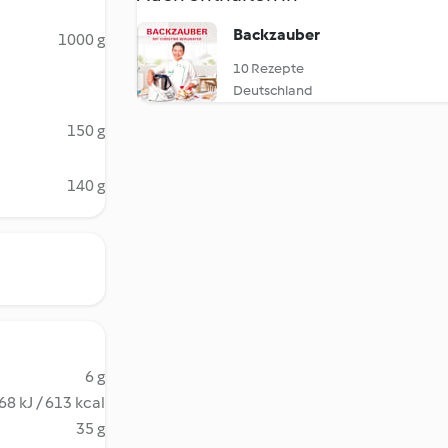
Backzauber
1000 g
10 Rezepte
Deutschland
150 g
140 g
6 g
68 kJ / 613 kcal
35 g