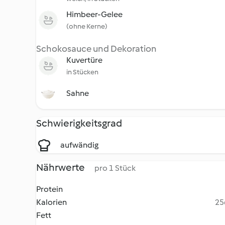
Himbeer-Gelee
(ohne Kerne)
Schokosauce und Dekoration
Kuvertüre
in Stücken
Sahne
Schwierigkeitsgrad
aufwändig
Nährwerte
pro 1 Stück
Protein
Kalorien
25
Fett