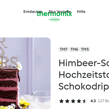
Entdecken
Abo Vorteile
Hilfe
TM7
TM6
TM5
Himbeer-S
Hochzeitst
Schokodrip
4.3
127 B