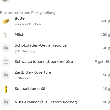
Buttercreme und Fertigstellung
Butter
600 g
weich, in Stücken
Milch
150 g
Schokoladen-Getränkepulver
40 g
(z.B. Nesquik)
Schwarze Johannisbeerkonfitüre
9 geh. EL
Zartbitter-Kuvertüre
50 g
in Stücken
Sonnenblumenöl
10 g
Nuss-Pralinen (z. B. Ferrero Rocher)
100 g