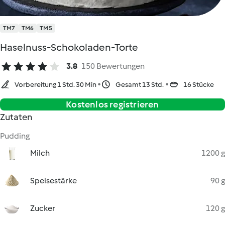
TM7
TM6
TM5
Haselnuss-Schokoladen-Torte
3.8
150 Bewertungen
Vorbereitung 1 Std. 30 Min
Gesamt 13 Std.
16 Stücke
Kostenlos registrieren
Zutaten
Pudding
Milch
1200 g
Speisestärke
90 g
Zucker
120 g