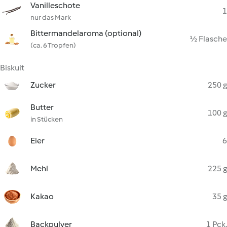
Vanilleschote
1
nur das Mark
Bittermandelaroma (optional)
½ Flasche
(ca. 6 Tropfen)
Biskuit
Zucker
250 g
Butter
100 g
in Stücken
Eier
6
Mehl
225 g
Kakao
35 g
Backpulver
1 Pck.