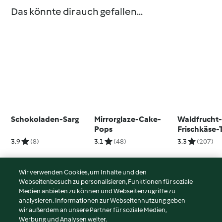
Das könnte dir auch gefallen...
Schokoladen-Sarg
Mirrorglaze-Cake-
Waldfrucht
Pops
Frischkäse-
3.9
(8)
3.1
(48)
3.3
(207)
Wir verwenden Cookies, um Inhalte und den
Webseitenbesuch zu personalisieren, Funktionen für soziale
© Copyright 2026
Medien anbieten zu können und Webseitenzugriffe zu
analysieren. Informationen zur Webseitennutzung geben
Nutzungsbedingungen
wir außerdem an unsere Partner für soziale Medien,
Werbung und Analysen weiter.