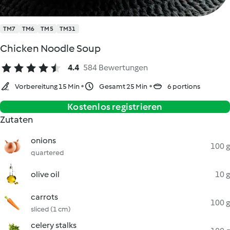
TM7
TM6
TM5
TM31
Chicken Noodle Soup
4.4
584 Bewertungen
Vorbereitung 15 Min
Gesamt 25 Min
6 portions
Kostenlos registrieren
Zutaten
onions
100 g
quartered
olive oil
10 g
carrots
100 g
sliced (1 cm)
celery stalks