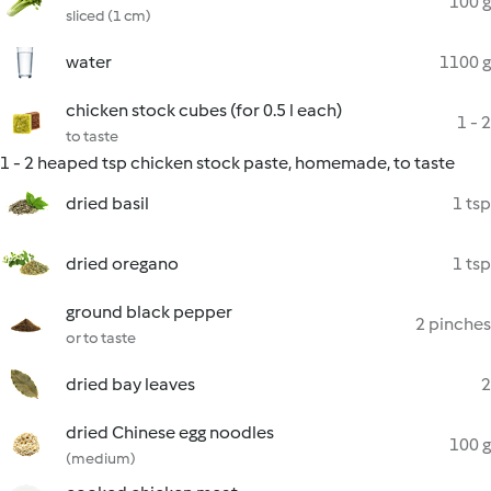
100 g
sliced (1 cm)
water
1100 g
chicken stock cubes (for 0.5 l each)
1 - 2
to taste
1 - 2 heaped tsp chicken stock paste, homemade, to taste
dried basil
1 tsp
dried oregano
1 tsp
ground black pepper
2 pinches
or to taste
dried bay leaves
2
dried Chinese egg noodles
100 g
(medium)