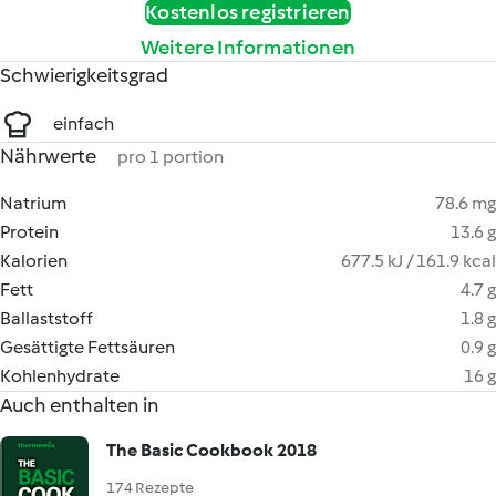
Kostenlos registrieren
Weitere Informationen
Schwierigkeitsgrad
einfach
Nährwerte
pro 1 portion
Natrium
78.6 mg
Protein
13.6 g
Kalorien
677.5 kJ / 161.9 kcal
Fett
4.7 g
Ballaststoff
1.8 g
Gesättigte Fettsäuren
0.9 g
Kohlenhydrate
16 g
Auch enthalten in
The Basic Cookbook 2018
174 Rezepte