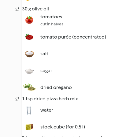
30 g olive oil
tomatoes
cut in halves
tomato purée (concentrated)
salt
sugar
dried oregano
1 tsp dried pizza herb mix
water
stock cube (for 0.5 l)