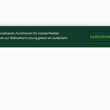
alisieren, Funktionen für soziale Medien
Cookie Einst
onen zur Webseitennutzung geben wir außerdem
th Rosemary
Chocolate Chip Cookies
Broccoli Salad 
Peppers and Pi
4.4
(485)
4.8
(968)