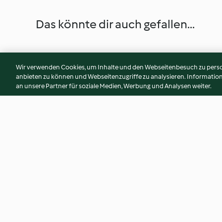
Das könnte dir auch gefallen...
Wir verwenden Cookies, um Inhalte und den Webseitenbesuch zu person
anbieten zu können und Webseitenzugriffe zu analysieren. Informati
an unsere Partner für soziale Medien, Werbung und Analysen weiter.
Basmati Rice
Roast Potatoes wi
and Garlic
2.5
(314)
4.8
(509)