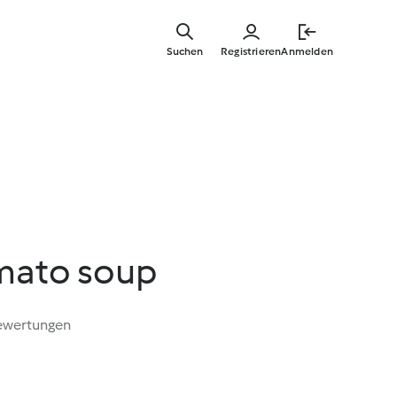
Zum
Hauptinha
Suchen
Registrieren
Anmelden
springen
mato soup
ewertungen