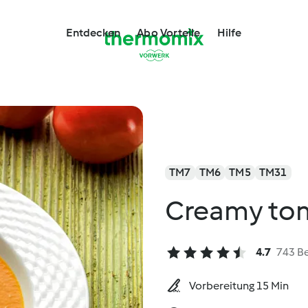
Entdecken
Abo Vorteile
Hilfe
TM7
TM6
TM5
TM31
Creamy to
4.7
743 B
Vorbereitung 15 Min