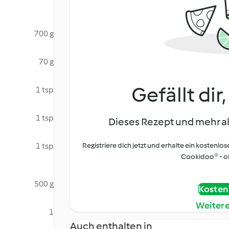
700 g
70 g
Gefällt dir
1 tsp
1 tsp
Dieses Rezept und mehr al
1 tsp
Registriere dich jetzt und erhalte ein kostenlos
Cookidoo® - oh
500 g
Kostenl
Weiter
1
Auch enthalten in