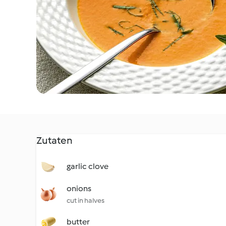
Zutaten
garlic clove
onions
cut in halves
butter