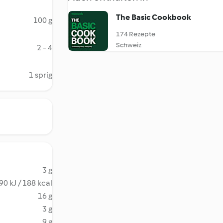
The Basic Cookbook
100 g
174 Rezepte
Schweiz
2 - 4
1 sprig
3 g
90 kJ / 188 kcal
16 g
3 g
9 g