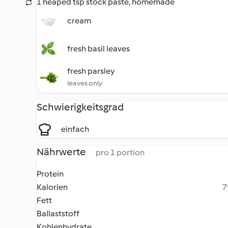
1 heaped tsp stock paste, homemade
cream
fresh basil leaves
fresh parsley
leaves only
Schwierigkeitsgrad
einfach
Nährwerte
pro 1 portion
Protein
Kalorien
7
Fett
Ballaststoff
Kohlenhydrate