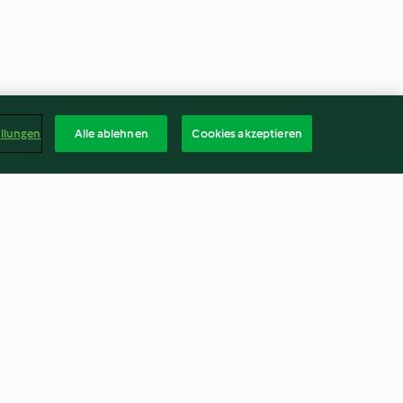
ellungen
Alle ablehnen
Cookies akzeptieren
with Red
Fruit Ice Cream
ne Nuts
4.8
(405)