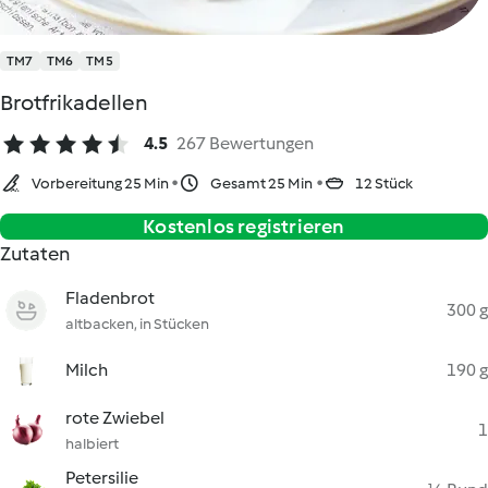
TM7
TM6
TM5
Brotfrikadellen
4.5
267 Bewertungen
Vorbereitung 25 Min
Gesamt 25 Min
12 Stück
Kostenlos registrieren
Zutaten
Fladenbrot
300 g
altbacken, in Stücken
Milch
190 g
rote Zwiebel
1
halbiert
Petersilie