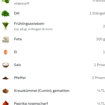
½ Bund
abgezupft
Dill
1 Stängel
Frühlingszwiebeln
2
(ca. 60 g), in Ringen (5 mm)
Feta
200 g
Ei
1
Salz
1 Prise
Pfeffer
2 Prisen
Kreuzkümmel (Cumin), gemahlen
½ TL
Paprika rosenscharf
½ TL