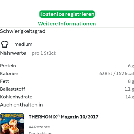
Kostenlos registrieren
Weitere Informationen
Schwierigkeitsgrad
medium
Nährwerte
pro 1 Stück
Protein
6 g
Kalorien
638 kJ / 152 kcal
Fett
8 g
Ballaststoff
1.1 g
Kohlenhydrate
14 g
Auch enthalten in
THERMOMIX® Magazin 10/2017
44 Rezepte
Deutschland