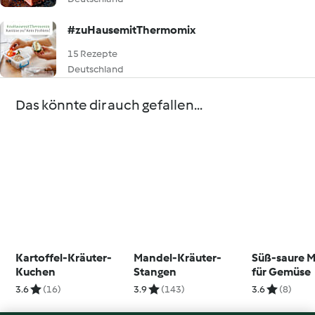
#zuHausemitThermomix
15 Rezepte
Deutschland
Das könnte dir auch gefallen...
Kartoffel-Kräuter-
Mandel-Kräuter-
Süß-saure 
Kuchen
Stangen
für Gemüse
3.6
(16)
3.9
(143)
3.6
(8)