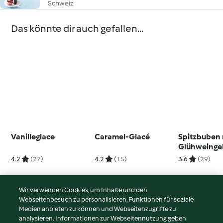
Schweiz
Das könnte dir auch gefallen...
Vanilleglace
Caramel-Glacé
Spitzbuben 
Glühweinge
4.2
(27)
4.2
(15)
3.6
(29)
Wir verwenden Cookies, um Inhalte und den
Webseitenbesuch zu personalisieren, Funktionen für soziale
© Copyright 2026
Medien anbieten zu können und Webseitenzugriffe zu
analysieren. Informationen zur Webseitennutzung geben