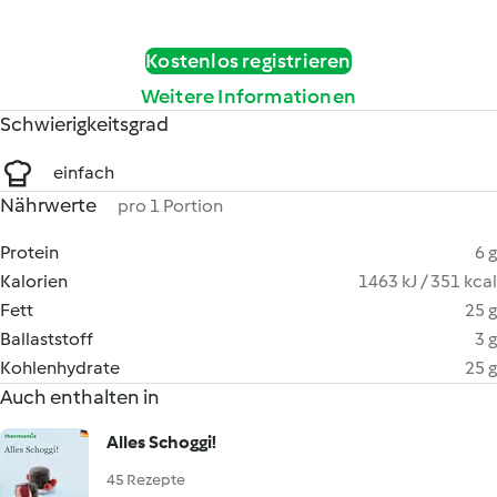
Kostenlos registrieren
Weitere Informationen
Schwierigkeitsgrad
einfach
Nährwerte
pro 1 Portion
Protein
6 g
Kalorien
1463 kJ / 351 kcal
Fett
25 g
Ballaststoff
3 g
Kohlenhydrate
25 g
Auch enthalten in
Alles Schoggi!
45 Rezepte