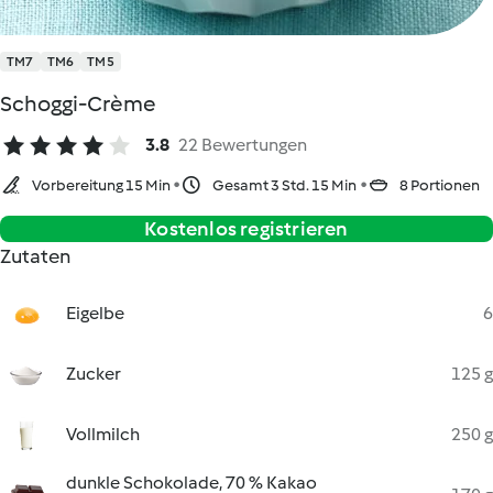
TM7
TM6
TM5
Schoggi-Crème
3.8
22 Bewertungen
Vorbereitung 15 Min
Gesamt 3 Std. 15 Min
8 Portionen
Kostenlos registrieren
Zutaten
Eigelbe
6
Zucker
125 g
Vollmilch
250 g
dunkle Schokolade, 70 % Kakao