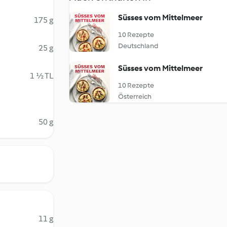
Süsses vom Mittelmeer
175 g
10 Rezepte
Deutschland
25 g
Süsses vom Mittelmeer
1 ½ TL
10 Rezepte
Österreich
50 g
11 g