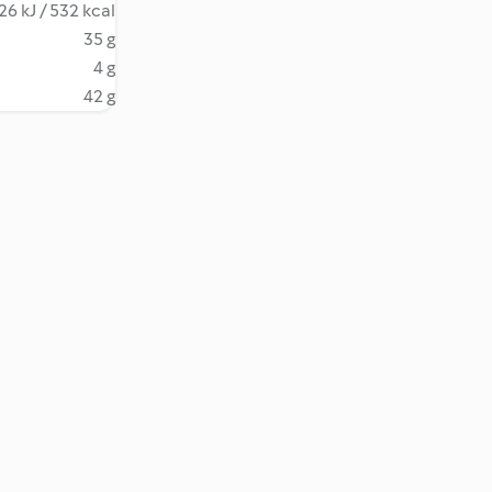
26 kJ / 532 kcal
35 g
4 g
42 g