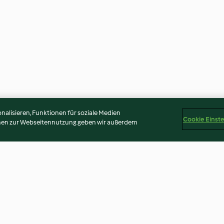
alisieren, Funktionen für soziale Medien
Cookie Einst
onen zur Webseitennutzung geben wir außerdem
orte
Kartoffelkuchen mit Äpfeln
Nudeltaschen m