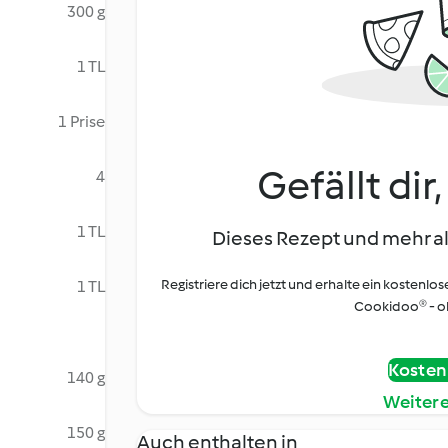
300 g
1 TL
1 Prise
Gefällt dir
4
1 TL
Dieses Rezept und mehr al
Registriere dich jetzt und erhalte ein kostenlos
1 TL
Cookidoo® - oh
Kostenl
140 g
Weiter
150 g
Auch enthalten in