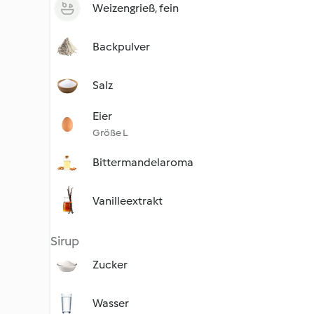
Weizengrieß, fein
Backpulver
Salz
Eier
Größe L
Bittermandelaroma
Vanilleextrakt
Sirup
Zucker
Wasser