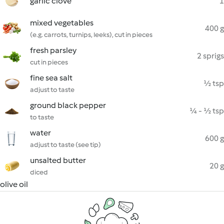
garlic clove
1
mixed vegetables
400 g
(e.g. carrots, turnips, leeks), cut in pieces
fresh parsley
2 sprigs
cut in pieces
fine sea salt
½ tsp
adjust to taste
ground black pepper
¼ - ½ tsp
to taste
water
600 g
adjust to taste (see tip)
unsalted butter
20 g
diced
olive oil