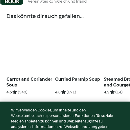
Vereinigtes Königreich und Irland
Das könnte dir auch gefallen...
Carrot and Coriander
Curried Parsnip Soup
Steamed Bro
Soup
and Courget
4.6
(540)
4.8
(691)
4.5
(14)
Wir verwenden Cookies, um Inhalte und den
Webseitenbesuch zu personalisieren, Funktionen für soziale
© Copyright 2026
Medien anbieten zu können und Webseitenzugriffe zu
analysieren. Informationen zur Webseitennutzung geben