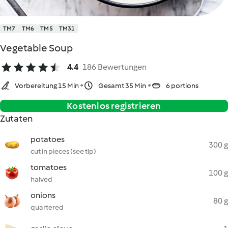
TM7
TM6
TM5
TM31
Vegetable Soup
4.4
186 Bewertungen
Vorbereitung 15 Min
Gesamt 35 Min
6 portions
Kostenlos registrieren
Zutaten
potatoes
300 g
cut in pieces (see tip)
tomatoes
100 g
halved
onions
80 g
quartered