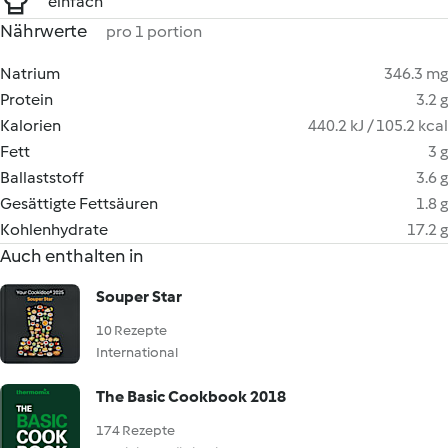
einfach
Nährwerte
pro 1 portion
Natrium
346.3 mg
Protein
3.2 g
Kalorien
440.2 kJ / 105.2 kcal
Fett
3 g
Ballaststoff
3.6 g
Gesättigte Fettsäuren
1.8 g
Kohlenhydrate
17.2 g
Auch enthalten in
Souper Star
10 Rezepte
International
The Basic Cookbook 2018
174 Rezepte