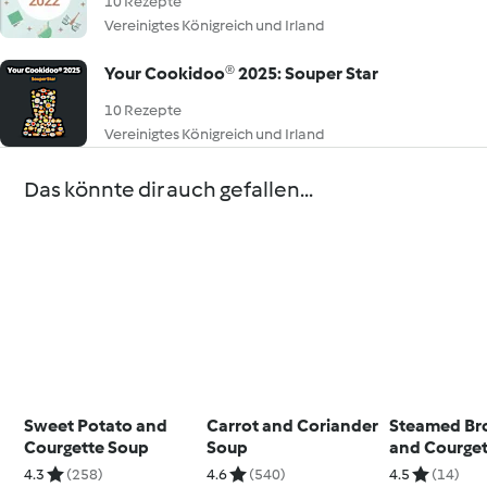
10 Rezepte
Vereinigtes Königreich und Irland
Your Cookidoo® 2025: Souper Star
10 Rezepte
Vereinigtes Königreich und Irland
Das könnte dir auch gefallen...
Sweet Potato and
Carrot and Coriander
Steamed Bro
Courgette Soup
Soup
and Courget
4.3
(258)
4.6
(540)
4.5
(14)