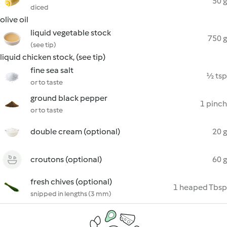
50 g
diced
olive oil
liquid vegetable stock
750 g
(see tip)
liquid chicken stock, (see tip)
fine sea salt
½ tsp
or to taste
ground black pepper
1 pinch
or to taste
double cream (optional)
20 g
croutons (optional)
60 g
fresh chives (optional)
1 heaped Tbsp
snipped in lengths (3 mm)