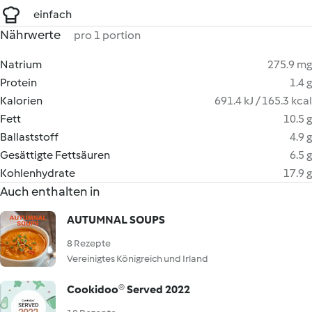
einfach
Nährwerte
pro 1 portion
Natrium
275.9 mg
Protein
1.4 g
Kalorien
691.4 kJ / 165.3 kcal
Fett
10.5 g
Ballaststoff
4.9 g
Gesättigte Fettsäuren
6.5 g
Kohlenhydrate
17.9 g
Auch enthalten in
AUTUMNAL SOUPS
8 Rezepte
Vereinigtes Königreich und Irland
Cookidoo® Served 2022