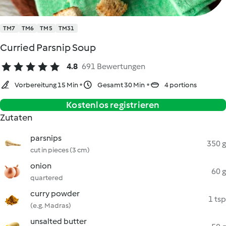
TM7
TM6
TM5
TM31
Curried Parsnip Soup
4.8
691 Bewertungen
Vorbereitung 15 Min
Gesamt 30 Min
4 portions
Kostenlos registrieren
Zutaten
parsnips
350 g
cut in pieces (3 cm)
onion
60 g
quartered
curry powder
1 tsp
(e.g. Madras)
unsalted butter