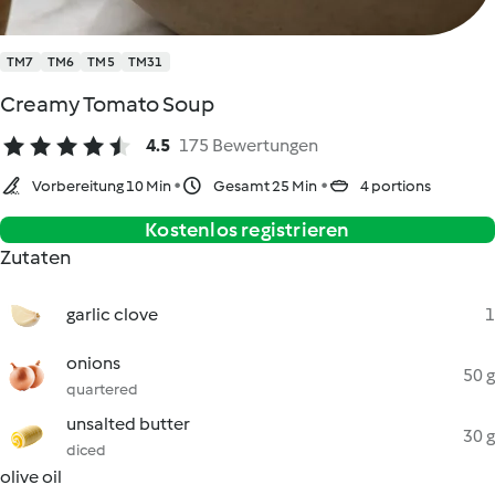
TM7
TM6
TM5
TM31
Creamy Tomato Soup
4.5
175 Bewertungen
Vorbereitung 10 Min
Gesamt 25 Min
4 portions
Kostenlos registrieren
Zutaten
garlic clove
1
onions
50 g
quartered
unsalted butter
30 g
diced
olive oil