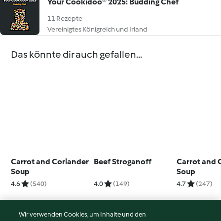
Your Cookidoo® 2025: Budding Chef
11 Rezepte
Vereinigtes Königreich und Irland
Das könnte dir auch gefallen...
Carrot and Coriander
Beef Stroganoff
Carrot and 
Soup
Soup
4.6
(540)
4.0
(149)
4.7
(247)
Wir verwenden Cookies, um Inhalte und den