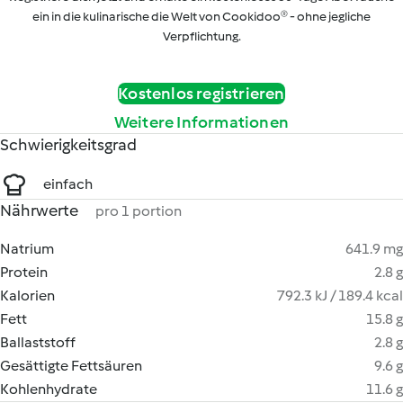
ein in die kulinarische die Welt von Cookidoo® - ohne jegliche
Verpflichtung.
Kostenlos registrieren
Weitere Informationen
Schwierigkeitsgrad
einfach
Nährwerte
pro 1 portion
Natrium
641.9 mg
Protein
2.8 g
Kalorien
792.3 kJ / 189.4 kcal
Fett
15.8 g
Ballaststoff
2.8 g
Gesättigte Fettsäuren
9.6 g
Kohlenhydrate
11.6 g