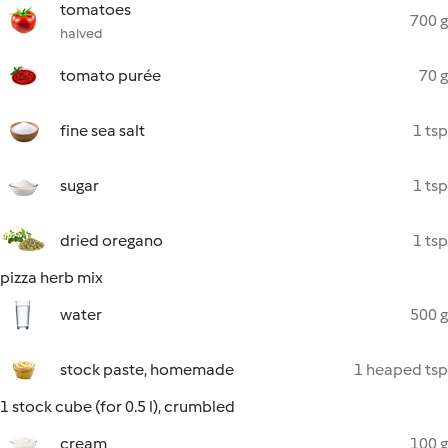
tomatoes
700 g
halved
tomato purée
70 g
fine sea salt
1 tsp
sugar
1 tsp
dried oregano
1 tsp
pizza herb mix
water
500 g
stock paste, homemade
1 heaped tsp
1 stock cube (for 0.5 l), crumbled
cream
100 g