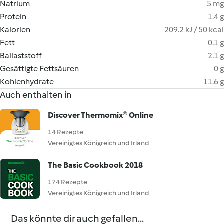
Natrium
5 mg
Protein
1.4 g
Kalorien
209.2 kJ / 50 kcal
Fett
0.1 g
Ballaststoff
2.1 g
Gesättigte Fettsäuren
0 g
Kohlenhydrate
11.6 g
Auch enthalten in
Discover Thermomix® Online
14 Rezepte
Vereinigtes Königreich und Irland
The Basic Cookbook 2018
174 Rezepte
Vereinigtes Königreich und Irland
Das könnte dir auch gefallen...