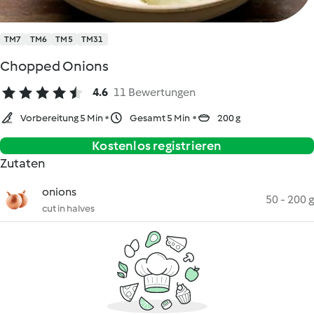
TM7
TM6
TM5
TM31
Chopped Onions
4.6
11 Bewertungen
Vorbereitung 5 Min
Gesamt 5 Min
200 g
Kostenlos registrieren
Zutaten
onions
50 - 200 g
cut in halves