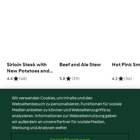
Sirloin Steak with
Beef and Ale Stew
Hot Pink S
New Potatoes and
Chimichurri
4.4
(48)
3.8
(39)
4.2
(36)
Wir verwenden Cookies, um Inhalte und den
Webseitenbesuch zu personalisieren, Funktionen für soziale
© Copyright 2026
Medien anbieten zu können und Webseitenzugriffe zu
analysieren. Informationen zur Webseitennutzung geben
Nutzungsbedingungen
wir außerdem an unsere Partner für soziale Medien,
Werbung und Analysen weiter.
Datenschutzrichtlinien
Disclaimer
Cookie Einstellungen