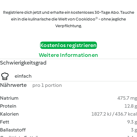
Registriere dich jetzt und erhalte ein kostenloses 30-Tage Abo. Tauche
ein in die kulinarische die Welt von Cookidoo® - ohne jegliche
Verpflichtung.
Kostenlos registrieren
Weitere Informationen
Schwierigkeitsgrad
einfach
Nährwerte
pro 1 portion
Natrium
475.7 mg
Protein
12.8 g
Kalorien
1827.2 kJ / 436.7 kcal
Fett
9.3 g
Ballaststoff
3 g