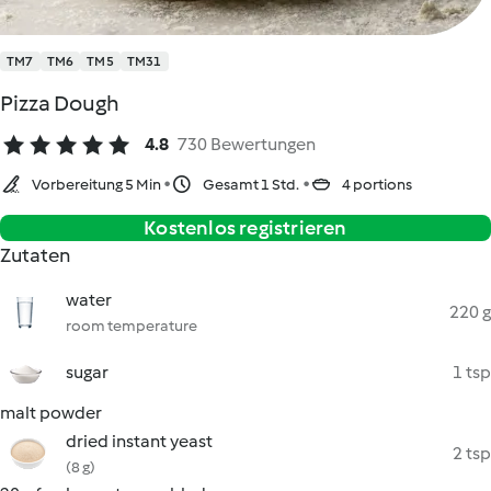
TM7
TM6
TM5
TM31
Pizza Dough
4.8
730 Bewertungen
Vorbereitung 5 Min
Gesamt 1 Std.
4 portions
Kostenlos registrieren
Zutaten
water
220 g
room temperature
sugar
1 tsp
malt powder
dried instant yeast
2 tsp
(8 g)