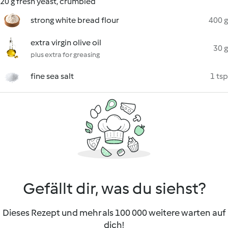
20 g fresh yeast, crumbled
strong white bread flour
400 g
extra virgin olive oil
30 g
plus extra for greasing
fine sea salt
1 tsp
Gefällt dir, was du siehst?
Dieses Rezept und mehr als 100 000 weitere warten auf
dich!