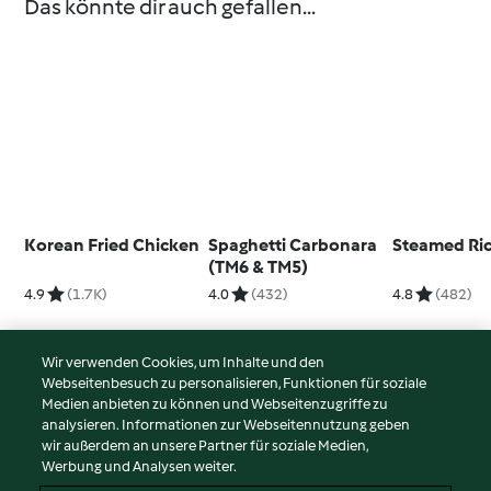
Das könnte dir auch gefallen...
Korean Fried Chicken
Spaghetti Carbonara
Steamed Ri
(TM6 & TM5)
4.9
(1.7K)
4.0
(432)
4.8
(482)
Wir verwenden Cookies, um Inhalte und den
Webseitenbesuch zu personalisieren, Funktionen für soziale
© Copyright 2026
Medien anbieten zu können und Webseitenzugriffe zu
analysieren. Informationen zur Webseitennutzung geben
Nutzungsbedingungen
wir außerdem an unsere Partner für soziale Medien,
Werbung und Analysen weiter.
Datenschutzrichtlinien