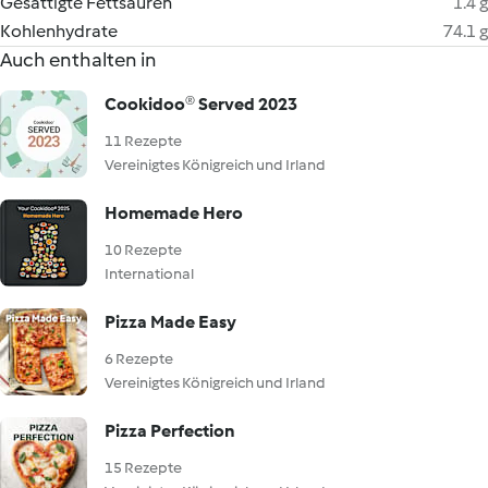
Gesättigte Fettsäuren
1.4 g
Kohlenhydrate
74.1 g
Auch enthalten in
Cookidoo® Served 2023
11 Rezepte
Vereinigtes Königreich und Irland
Homemade Hero
10 Rezepte
International
Pizza Made Easy
6 Rezepte
Vereinigtes Königreich und Irland
Pizza Perfection
15 Rezepte