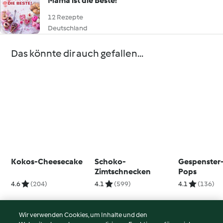
Mama ist die Beste!
12 Rezepte
Deutschland
Das könnte dir auch gefallen...
Kokos-Cheesecake
Schoko-
Gespenster
Zimtschnecken
Pops
4.6
(204)
4.1
(599)
4.1
(136)
Wir verwenden Cookies, um Inhalte und den