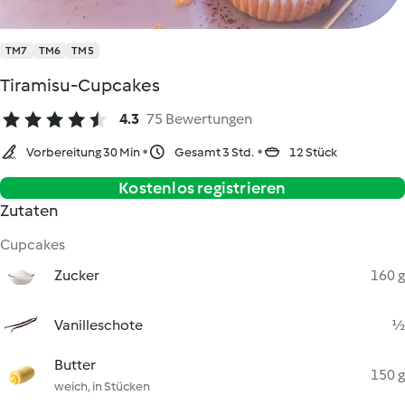
TM7
TM6
TM5
Tiramisu-Cupcakes
4.3
75 Bewertungen
Vorbereitung 30 Min
Gesamt 3 Std.
12 Stück
Kostenlos registrieren
Zutaten
Cupcakes
Zucker
160 g
Vanilleschote
½
Butter
150 g
weich, in Stücken