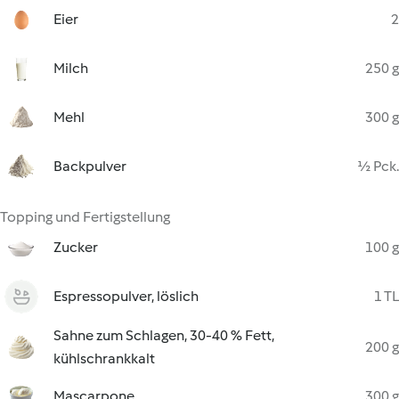
Eier
2
Milch
250 g
Mehl
300 g
Backpulver
½ Pck.
Topping und Fertigstellung
Zucker
100 g
Espressopulver, löslich
1 TL
Sahne zum Schlagen, 30-40 % Fett,
200 g
kühlschrankkalt
Mascarpone
300 g