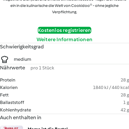
ein in die kulinarische die Welt von Cookidoo® - ohne jegliche
Verpflichtung.
Kostenlos registrieren
Weitere Informationen
Schwierigkeitsgrad
medium
Nährwerte
pro 1 Stück
Protein
28 g
Kalorien
1840 kJ / 440 kcal
Fett
28 g
Ballaststoff
1 g
Kohlenhydrate
42 g
Auch enthalten in