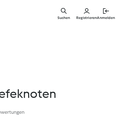
Zum
Hauptinha
Suchen
Registrieren
Anmelden
springen
efeknoten
ewertungen