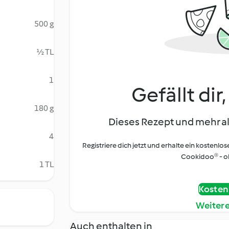
500 g
½ TL
1
Gefällt dir
180 g
Dieses Rezept und mehr al
4
Registriere dich jetzt und erhalte ein kostenlos
Cookidoo® - oh
1 TL
Kostenl
Weiter
Auch enthalten in