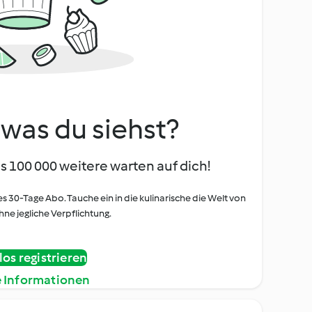
, was du siehst?
s 100 000 weitere warten auf dich!
es 30-Tage Abo. Tauche ein in die kulinarische die Welt von
ne jegliche Verpflichtung.
os registrieren
e Informationen