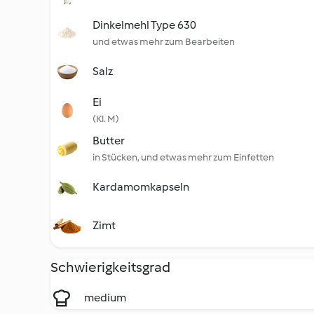
Dinkelmehl Type 630
und etwas mehr zum Bearbeiten
Salz
Ei
(Kl. M)
Butter
in Stücken, und etwas mehr zum Einfetten
Kardamomkapseln
Zimt
Schwierigkeitsgrad
medium