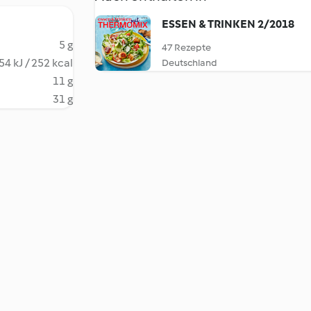
ESSEN & TRINKEN 2/2018
5 g
47 Rezepte
54 kJ / 252 kcal
Deutschland
11 g
31 g