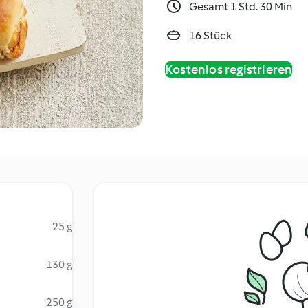
Gesamt 1 Std. 30 Min
16 Stück
Kostenlos registrieren
25 g
130 g
250 g