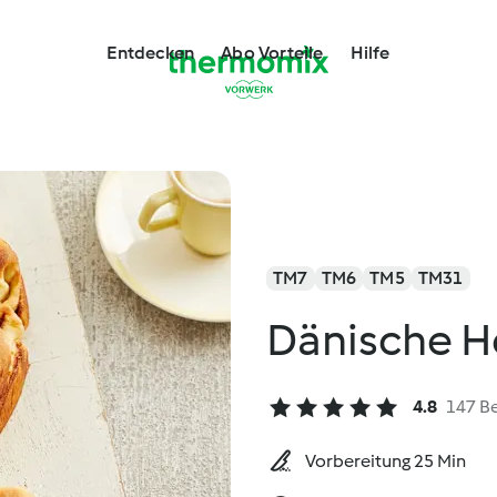
Entdecken
Abo Vorteile
Hilfe
TM7
TM6
TM5
TM31
Dänische H
4.8
147 B
Vorbereitung 25 Min