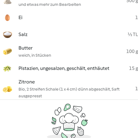
500 g
und etwas mehr zum Bearbeiten
Ei
1
Salz
½ TL
Butter
100 g
weich, in Stücken
Pistazien, ungesalzen, geschält, enthäutet
15 g
Zitrone
1
Bio, 2 Streifen Schale (1 x 4 cm) dünn abgeschält, Saft
ausgepresst