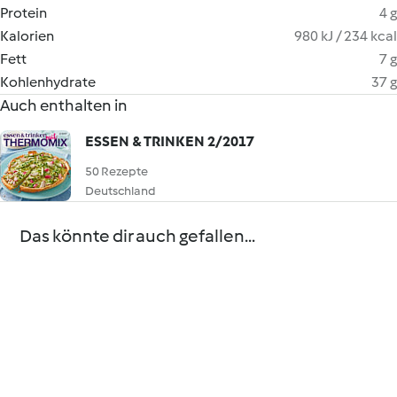
Protein
4 g
Kalorien
980 kJ / 234 kcal
Fett
7 g
Kohlenhydrate
37 g
Auch enthalten in
ESSEN & TRINKEN 2/2017
50 Rezepte
Deutschland
Das könnte dir auch gefallen...