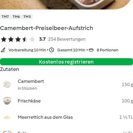
TM7
TM6
TM5
Camembert-Preiselbeer-Aufstrich
3.7
254 Bewertungen
Vorbereitung 10 Min
Gesamt 10 Min
8 Portionen
Kostenlos registrieren
Zutaten
Camembert
150 g
in Stücken
Frischkäse
100 g
Meerrettich aus dem Glas
1 ½ TL