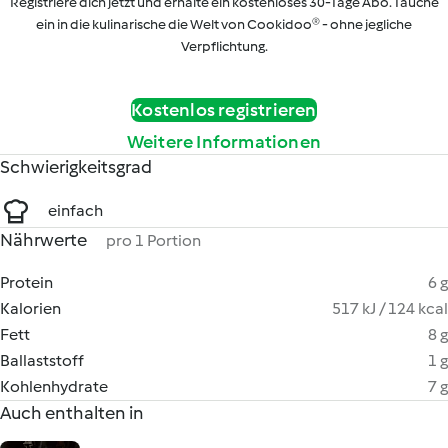
Registriere dich jetzt und erhalte ein kostenloses 30-Tage Abo. Tauche
ein in die kulinarische die Welt von Cookidoo® - ohne jegliche
Verpflichtung.
Kostenlos registrieren
Weitere Informationen
Schwierigkeitsgrad
einfach
Nährwerte
pro 1 Portion
Protein
6 g
Kalorien
517 kJ / 124 kcal
Fett
8 g
Ballaststoff
1 g
Kohlenhydrate
7 g
Auch enthalten in