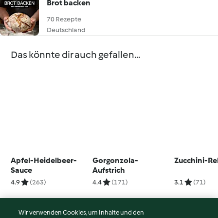
Brot backen
70 Rezepte
Deutschland
Das könnte dir auch gefallen...
Apfel-Heidelbeer-
Gorgonzola-
Zucchini-Re
Sauce
Aufstrich
4.9
(263)
4.4
(171)
3.1
(71)
Wir verwenden Cookies, um Inhalte und den