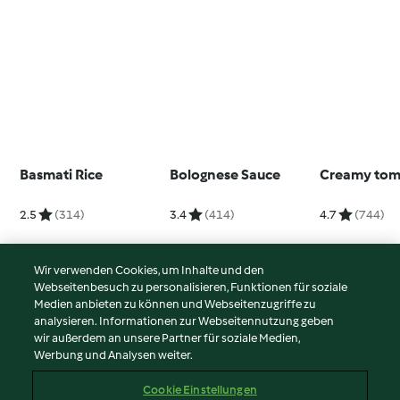
Basmati Rice
Bolognese Sauce
Creamy tom
2.5
(314)
3.4
(414)
4.7
(744)
Wir verwenden Cookies, um Inhalte und den
Webseitenbesuch zu personalisieren, Funktionen für soziale
© Copyright 2026
Medien anbieten zu können und Webseitenzugriffe zu
analysieren. Informationen zur Webseitennutzung geben
Nutzungsbedingungen
wir außerdem an unsere Partner für soziale Medien,
Werbung und Analysen weiter.
Datenschutzrichtlinien
Disclaimer
Cookie Einstellungen