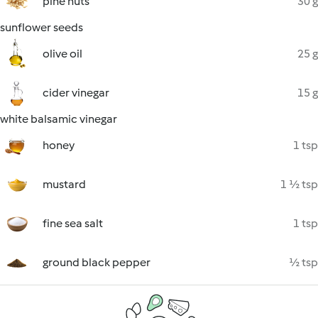
pine nuts
30 g
sunflower seeds
olive oil
25 g
cider vinegar
15 g
white balsamic vinegar
honey
1 tsp
mustard
1 ½ tsp
fine sea salt
1 tsp
ground black pepper
½ tsp