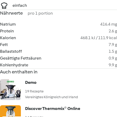
einfach
Nährwerte
pro 1 portion
Natrium
416.4 mg
Protein
2.6 g
Kalorien
468.1 kJ / 111.9 kcal
Fett
7.9 g
Ballaststoff
1.5 g
Gesättigte Fettsäuren
0.9 g
Kohlenhydrate
9.9 g
Auch enthalten in
Demo
19 Rezepte
Vereinigtes Königreich und Irland
Discover Thermomix® Online