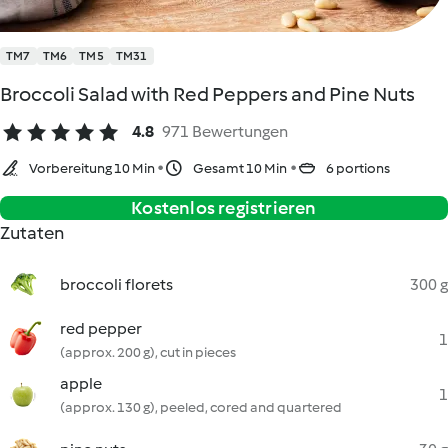
TM7
TM6
TM5
TM31
Broccoli Salad with Red Peppers and Pine Nuts
4.8
971 Bewertungen
Vorbereitung 10 Min
Gesamt 10 Min
6 portions
Kostenlos registrieren
Zutaten
broccoli florets
300 g
red pepper
1
(approx. 200 g), cut in pieces
apple
1
(approx. 130 g), peeled, cored and quartered