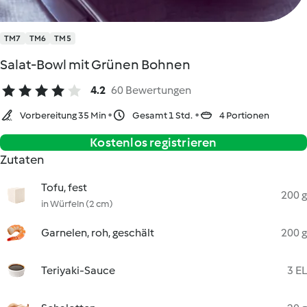
TM7
TM6
TM5
Salat-Bowl mit Grünen Bohnen
4.2
60 Bewertungen
Vorbereitung 35 Min
Gesamt 1 Std.
4 Portionen
Kostenlos registrieren
Zutaten
Tofu, fest
200 g
in Würfeln (2 cm)
Garnelen, roh, geschält
200 g
Teriyaki-Sauce
3 EL