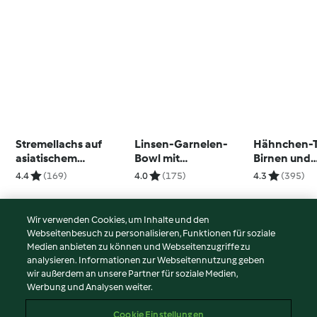
Stremellachs auf
Linsen-Garnelen-
Hähnchen-T
asiatischem
Bowl mit
Birnen und
Fenchelgemüse
Kräutersauce
Backpflaum
4.4
(169)
4.0
(175)
4.3
(395)
Wir verwenden Cookies, um Inhalte und den
Webseitenbesuch zu personalisieren, Funktionen für soziale
© Copyright 2026
Medien anbieten zu können und Webseitenzugriffe zu
analysieren. Informationen zur Webseitennutzung geben
Nutzungsbedingungen
wir außerdem an unsere Partner für soziale Medien,
Werbung und Analysen weiter.
Datenschutzrichtlinien
Disclaimer
Cookie Einstellungen