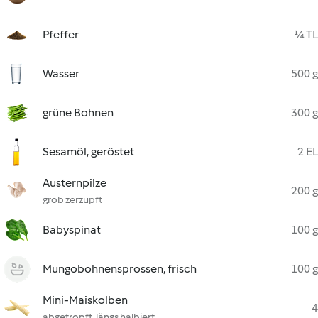
Pfeffer
¼ TL
Wasser
500 g
grüne Bohnen
300 g
Sesamöl, geröstet
2 EL
Austernpilze
200 g
grob zerzupft
Babyspinat
100 g
Mungobohnensprossen, frisch
100 g
Mini-Maiskolben
4
abgetropft, längs halbiert