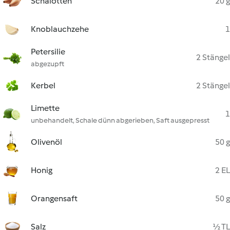
Schalotten
20 g
Knoblauchzehe
1
Petersilie
2 Stängel
abgezupft
Kerbel
2 Stängel
Limette
1
unbehandelt, Schale dünn abgerieben, Saft ausgepresst
Olivenöl
50 g
Honig
2 EL
Orangensaft
50 g
Salz
½ TL