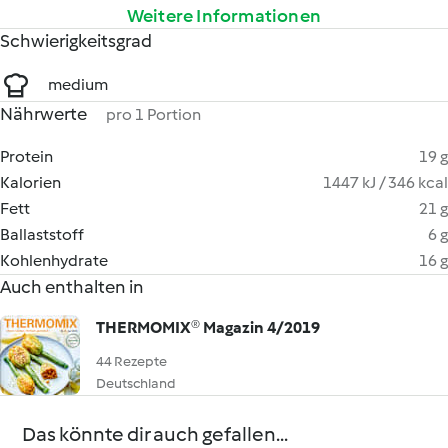
Weitere Informationen
Schwierigkeitsgrad
medium
Nährwerte
pro 1 Portion
Protein
19 g
Kalorien
1447 kJ / 346 kcal
Fett
21 g
Ballaststoff
6 g
Kohlenhydrate
16 g
Auch enthalten in
THERMOMIX® Magazin 4/2019
44 Rezepte
Deutschland
Das könnte dir auch gefallen...