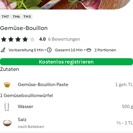
TM7
TM6
TM5
Gemüse-Bouillon
4.0
6 Bewertungen
Vorbereitung 5 Min
Gesamt 10 Min
2 Portionen
Kostenlos registrieren
Zutaten
Gemüse-Bouillon Paste
1 geh. TL
1 Gemüsebouillonwürfel
Wasser
500 g
Salz
½ - 1 TL
nach Belieben