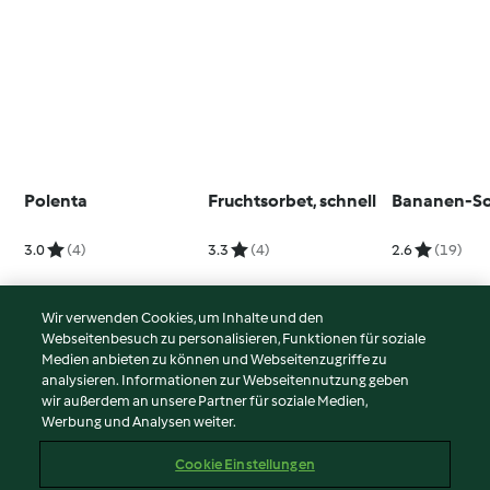
Polenta
Fruchtsorbet, schnell
Bananen-So
3.0
(4)
3.3
(4)
2.6
(19)
Wir verwenden Cookies, um Inhalte und den
Webseitenbesuch zu personalisieren, Funktionen für soziale
© Copyright 2026
Medien anbieten zu können und Webseitenzugriffe zu
analysieren. Informationen zur Webseitennutzung geben
Nutzungsbedingungen
wir außerdem an unsere Partner für soziale Medien,
Werbung und Analysen weiter.
Datenschutzrichtlinien
Disclaimer
Cookie Einstellungen
Impressum