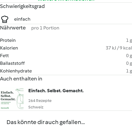
Schwierigkeitsgrad
einfach
Nährwerte
pro 1 Portion
Protein
1 g
Kalorien
37 kJ / 9 kcal
Fett
0 g
Ballaststoff
0 g
Kohlenhydrate
1 g
Auch enthalten in
Einfach. Selbst. Gemacht.
264 Rezepte
Schweiz
Das könnte dir auch gefallen...