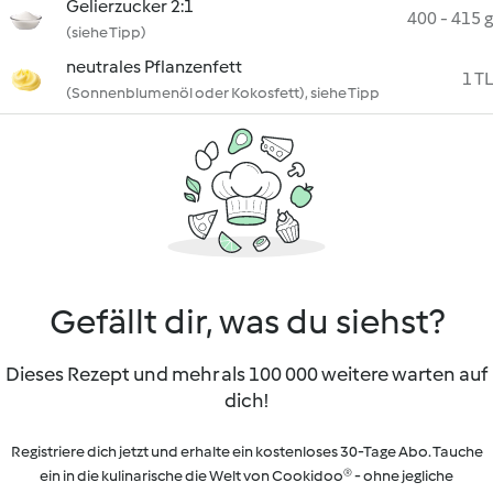
Gelierzucker 2:1
400 - 415 g
(siehe Tipp)
neutrales Pflanzenfett
1 TL
(Sonnenblumenöl oder Kokosfett), siehe Tipp
Gefällt dir, was du siehst?
Dieses Rezept und mehr als 100 000 weitere warten auf
dich!
Registriere dich jetzt und erhalte ein kostenloses 30-Tage Abo. Tauche
ein in die kulinarische die Welt von Cookidoo® - ohne jegliche