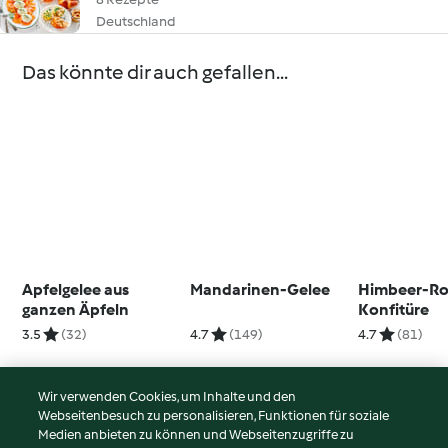
Deutschland
Das könnte dir auch gefallen...
Apfelgelee aus
Mandarinen-Gelee
Himbeer-Ro
ganzen Äpfeln
Konfitüre
3.5
(32)
4.7
(149)
4.7
(81)
Wir verwenden Cookies, um Inhalte und den
Webseitenbesuch zu personalisieren, Funktionen für soziale
© Copyright 2026
Medien anbieten zu können und Webseitenzugriffe zu