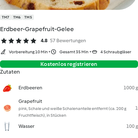
TM7
TM6
TM5
Erdbeer-Grapefruit-Gelee
4.8
57 Bewertungen
Vorbereitung 10 Min
Gesamt 35 Min
4 Schraubgläser
Kostenlos registrieren
Zutaten
Erdbeeren
1000 g
Grapefruit
1
pink, Schale und weiße Schalenanteile entfernt (ca. 200 g
Fruchtfleisch), in Stücken
Wasser
100 g