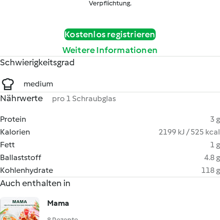
Verpflichtung.
Kostenlos registrieren
Weitere Informationen
Schwierigkeitsgrad
medium
Nährwerte
pro 1 Schraubglas
Protein
3 g
Kalorien
2199 kJ / 525 kcal
Fett
1 g
Ballaststoff
4.8 g
Kohlenhydrate
118 g
Auch enthalten in
Mama
8 Rezepte