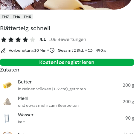
TM7
TM6
TM5
Blätterteig, schnell
4.1
106 Bewertungen
Vorbereitung 30 Min
Gesamt 2 Std.
490 g
Kostenlos registrieren
Zutaten
Butter
200 g
in kleinen Stücken (1-2 cm), gefroren
Mehl
200 g
und etwas mehr zum Bearbeiten
Wasser
90 g
kalt