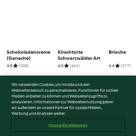
Schokoladencreme
Kirschtorte
Brioche
(Ganache)
Schwarzwälder Art
4.8
(308)
4.0
(461)
4.4
(277)
Wir verwenden Cookies, um Inhalte und den
Webseitenbesuch zu personalisieren, Funktionen für soziale
© Copyright 2026
Medien anbieten zu können und Webseitenzugriffe zu
analysieren. Informationen zur Webseitennutzung geben
Nutzungsbedingungen
wir außerdem an unsere Partner für soziale Medien,
Werbung und Analysen weiter.
Datenschutzrichtlinien
Disclaimer
Cookie Einstellungen
Impressum