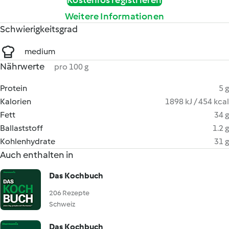
Kostenlos registrieren
Weitere Informationen
Schwierigkeitsgrad
medium
Nährwerte
pro 100 g
Protein
5 g
Kalorien
1898 kJ / 454 kcal
Fett
34 g
Ballaststoff
1.2 g
Kohlenhydrate
31 g
Auch enthalten in
Das Kochbuch
206 Rezepte
Schweiz
Das Kochbuch