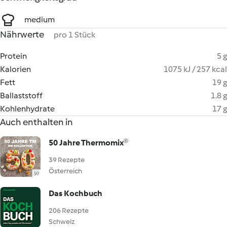
medium
Nährwerte
pro 1 Stück
Protein
5 g
Kalorien
1075 kJ / 257 kcal
Fett
19 g
Ballaststoff
1.8 g
Kohlenhydrate
17 g
Auch enthalten in
50 Jahre Thermomix®
39 Rezepte
Österreich
Das Kochbuch
206 Rezepte
Schweiz