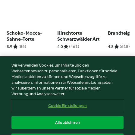
Schoko-Mocca-
Kirschtorte
Brandteig
Sahne-Torte
Schwarzwälder Art
3.9
(86)
4.0
(461)
4.8
(615)
Wir verwenden Cookies, um Inhalte und den
Webseitenbesuch zu personalisieren, Funktionen für soziale
© Copyright 2026
Medien anbieten zu können und Webseitenzugriffe zu
analysieren. Informationen zur Webseitennutzung geben
Nutzungsbedingungen
wir außerdem an unsere Partner für soziale Medien,
Werbung und Analysen weiter.
Datenschutzrichtlinien
Disclaimer
Cookie Einstellungen
Impressum
Cookies
Alle ablehnen
Inhalt melden