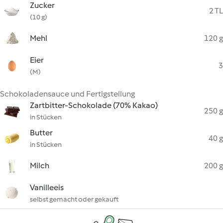
Zucker
2 TL
(10 g)
Mehl
120 g
Eier
3
(M)
Schokoladensauce und Fertigstellung
Zartbitter-Schokolade (70% Kakao)
250 g
in Stücken
Butter
40 g
in Stücken
Milch
200 g
Vanilleeis
selbst gemacht oder gekauft