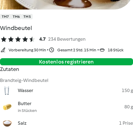
TM7
TM6
TM5
Windbeutel
4.7
234 Bewertungen
Vorbereitung 30 Min
Gesamt 2 Std. 15 Min
18 Stück
Kostenlos registrieren
Zutaten
Brandteig-Windbeutel
Wasser
150 g
Butter
80 g
in Stücken
Salz
1 Prise