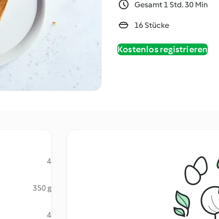
Gesamt 1 Std. 30 Min
16 Stücke
Kostenlos registrieren
4
350 g
4