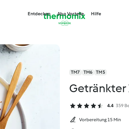
Entdecken
Abo Vorteile
Hilfe
TM7
TM6
TM5
Getränkter
4.4
359 B
Vorbereitung 15 Min