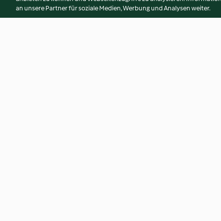
an unsere Partner für soziale Medien, Werbung und Analysen weiter.
Apfelwähe
Süsser Grittibänz
4.4
(287)
4.9
(144)
© Copyright 2026
Nutzungsbedingungen
Datenschutzrichtlinien