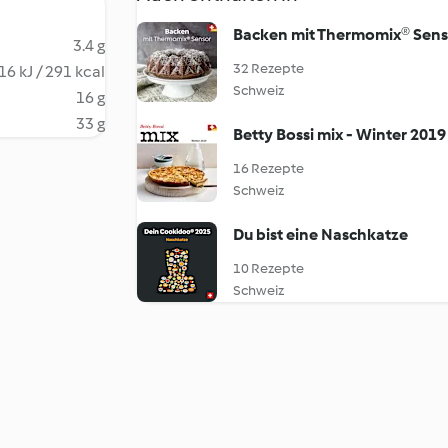
Backen mit Thermomix® Sens
3.4 g
32 Rezepte
16 kJ / 291 kcal
Schweiz
16 g
33 g
Betty Bossi mix - Winter 2019
16 Rezepte
Schweiz
Du bist eine Naschkatze
10 Rezepte
Schweiz