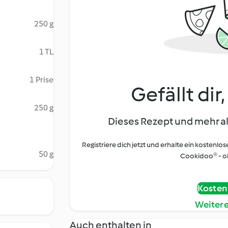
250 g
1 TL
1 Prise
Gefällt dir
250 g
Dieses Rezept und mehr al
Registriere dich jetzt und erhalte ein kostenlos
50 g
Cookidoo® - oh
Kostenl
Weiter
Auch enthalten in