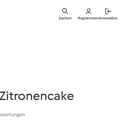
Zum
Hauptinha
Suchen
Registrieren
Anmelden
springen
 Zitronencake
ewertungen