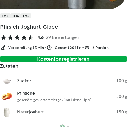
TM7
TM6
TM5
Pfirsich-Joghurt-Glace
4.6
29 Bewertungen
Vorbereitung 15 Min
Gesamt 20 Min
6 Portion
Kostenlos registrieren
Zutaten
Zucker
100 g
Pfirsiche
500 g
geschält, geviertelt, tiefgekühlt (siehe Tipp)
Naturjoghurt
150 g