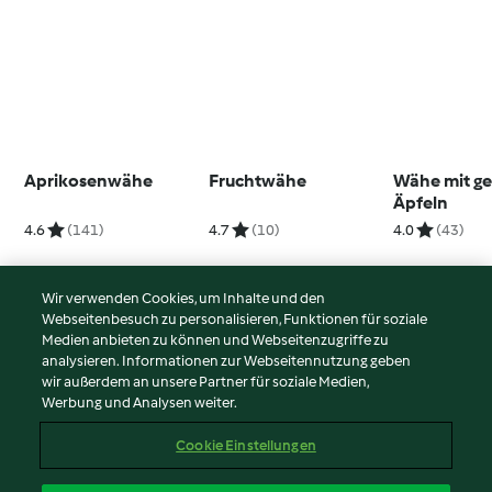
Aprikosenwähe
Fruchtwähe
Wähe mit g
Äpfeln
4.6
(141)
4.7
(10)
4.0
(43)
Wir verwenden Cookies, um Inhalte und den
Webseitenbesuch zu personalisieren, Funktionen für soziale
© Copyright 2026
Medien anbieten zu können und Webseitenzugriffe zu
analysieren. Informationen zur Webseitennutzung geben
Nutzungsbedingungen
wir außerdem an unsere Partner für soziale Medien,
Werbung und Analysen weiter.
Datenschutzrichtlinien
Disclaimer
Cookie Einstellungen
Impressum