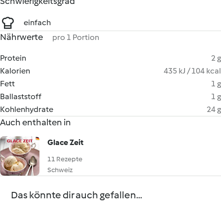
Schwierigkeitsgrad
einfach
Nährwerte
pro 1 Portion
Protein
2 g
Kalorien
435 kJ / 104 kcal
Fett
1 g
Ballaststoff
1 g
Kohlenhydrate
24 g
Auch enthalten in
Glace Zeit
11 Rezepte
Schweiz
Das könnte dir auch gefallen...