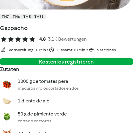
TM7
TM6
TM5
TM31
Gazpacho
4.8
3.1K Bewertungen
Vorbereitung 10 Min
Gesamt 10 Min
6 raciones
Kostenlos registrieren
Zutaten
1000 g de tomates pera
maduros y rojos cortados en dos
1 diente de ajo
50 g de pimiento verde
cortado en trozos