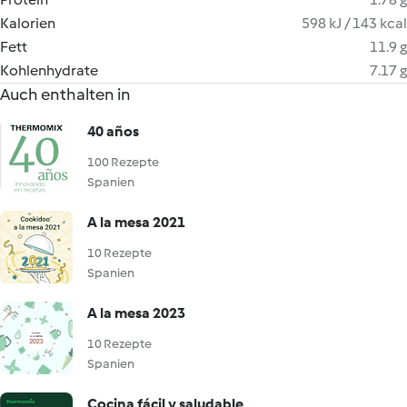
Kalorien
598 kJ / 143 kcal
Fett
11.9 g
Kohlenhydrate
7.17 g
Auch enthalten in
40 años
100 Rezepte
Spanien
A la mesa 2021
10 Rezepte
Spanien
A la mesa 2023
10 Rezepte
Spanien
Cocina fácil y saludable