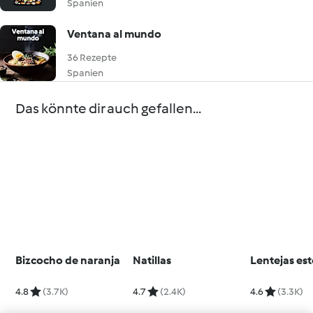
Spanien
Ventana al mundo
36 Rezepte
Spanien
Das könnte dir auch gefallen...
Bizcocho de naranja
Natillas
Lentejas es
4.8
(3.7K)
4.7
(2.4K)
4.6
(3.3K)