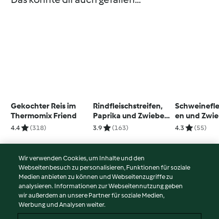
Gekochter Reis im
Rindfleischstreifen,
Schweinefle
Thermomix Friend
Paprika und Zwiebeln
en und Zwie
anbraten
anbraten
4.4
(318)
3.9
(163)
4.3
(55)
Wir verwenden Cookies, um Inhalte und den
Webseitenbesuch zu personalisieren, Funktionen für soziale
© Copyright 2026
Medien anbieten zu können und Webseitenzugriffe zu
analysieren. Informationen zur Webseitennutzung geben
Nutzungsbedingungen
wir außerdem an unsere Partner für soziale Medien,
Werbung und Analysen weiter.
Datenschutzrichtlinien