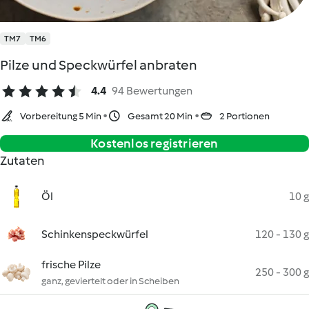
TM7
TM6
Pilze und Speckwürfel anbraten
4.4
94 Bewertungen
Vorbereitung 5 Min
Gesamt 20 Min
2 Portionen
Kostenlos registrieren
Zutaten
Öl
10 g
Schinkenspeckwürfel
120 - 130 g
frische Pilze
250 - 300 g
ganz, geviertelt oder in Scheiben