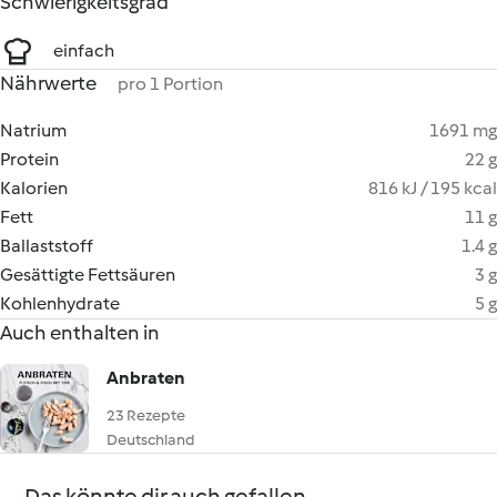
Schwierigkeitsgrad
einfach
Nährwerte
pro 1 Portion
Natrium
1691 mg
Protein
22 g
Kalorien
816 kJ / 195 kcal
Fett
11 g
Ballaststoff
1.4 g
Gesättigte Fettsäuren
3 g
Kohlenhydrate
5 g
Auch enthalten in
Anbraten
23 Rezepte
Deutschland
Das könnte dir auch gefallen...