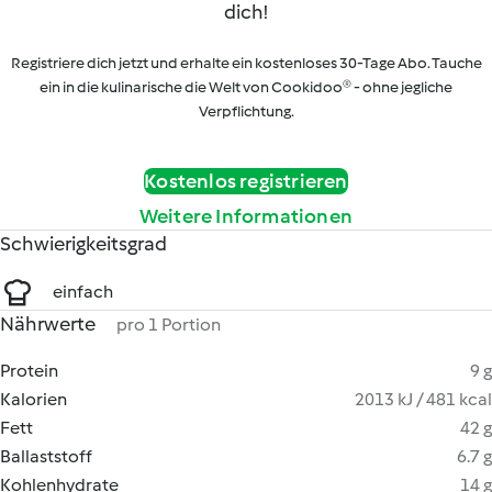
dich!
Registriere dich jetzt und erhalte ein kostenloses 30-Tage Abo. Tauche
ein in die kulinarische die Welt von Cookidoo® - ohne jegliche
Verpflichtung.
Kostenlos registrieren
Weitere Informationen
Schwierigkeitsgrad
einfach
Nährwerte
pro 1 Portion
Protein
9 g
Kalorien
2013 kJ / 481 kcal
Fett
42 g
Ballaststoff
6.7 g
Kohlenhydrate
14 g