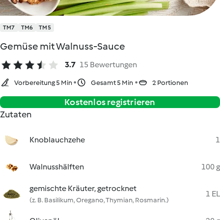
TM7
TM6
TM5
Gemüse mit Walnuss-Sauce
3.7
15 Bewertungen
Vorbereitung 5 Min
Gesamt 5 Min
2 Portionen
Kostenlos registrieren
Zutaten
Knoblauchzehe
1
Walnusshälften
100 g
gemischte Kräuter, getrocknet
1 EL
(z. B. Basilikum, Oregano, Thymian, Rosmarin.)