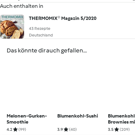
Auch enthalten in
THERMOMIX® Magazin 5/2020
43 Rezepte
Deutschland
Das könnte dir auch gefallen...
Melonen-Gurken-
Blumenkohl-Sushi
Blumenkohl
Smoothie
Brownies mi
Walnüssen
4.2
(99)
3.9
(40)
3.5
(209)