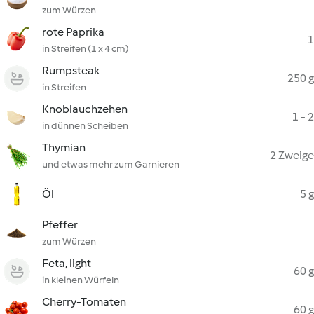
zum Würzen
rote Paprika
1
in Streifen (1 x 4 cm)
Rumpsteak
250 g
in Streifen
Knoblauchzehen
1 - 2
in dünnen Scheiben
Thymian
2 Zweige
und etwas mehr zum Garnieren
Öl
5 g
Pfeffer
zum Würzen
Feta, light
60 g
in kleinen Würfeln
Cherry-Tomaten
60 g