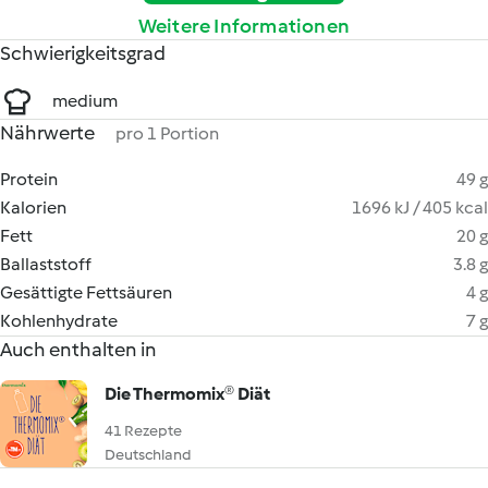
Weitere Informationen
Schwierigkeitsgrad
medium
Nährwerte
pro 1 Portion
Protein
49 g
Kalorien
1696 kJ / 405 kcal
Fett
20 g
Ballaststoff
3.8 g
Gesättigte Fettsäuren
4 g
Kohlenhydrate
7 g
Auch enthalten in
Die Thermomix® Diät
41 Rezepte
Deutschland