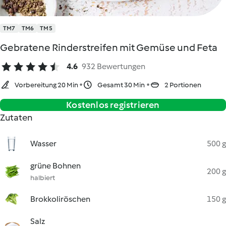
TM7
TM6
TM5
Gebratene Rinderstreifen mit Gemüse und Feta
4.6
932 Bewertungen
Vorbereitung 20 Min
Gesamt 30 Min
2 Portionen
Kostenlos registrieren
Zutaten
Wasser
500 g
grüne Bohnen
200 g
halbiert
Brokkoliröschen
150 g
Salz