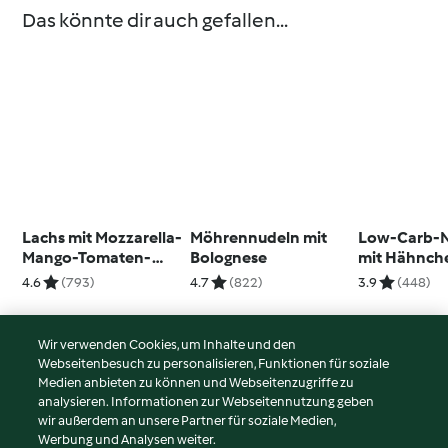
Das könnte dir auch gefallen...
Lachs mit Mozzarella-
Möhrennudeln mit
Low-Carb-
Mango-Tomaten-
Bolognese
mit Hähnch
Salat
Asia-Gemüs
4.6
(793)
4.7
(822)
3.9
(448)
Wir verwenden Cookies, um Inhalte und den
Webseitenbesuch zu personalisieren, Funktionen für soziale
© Copyright 2026
Medien anbieten zu können und Webseitenzugriffe zu
analysieren. Informationen zur Webseitennutzung geben
Nutzungsbedingungen
wir außerdem an unsere Partner für soziale Medien,
Werbung und Analysen weiter.
Datenschutzrichtlinien