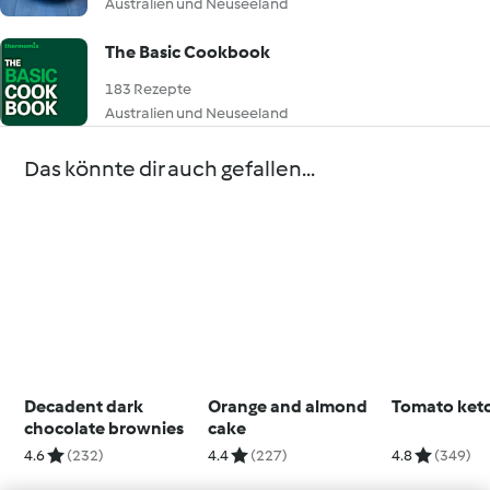
Australien und Neuseeland
The Basic Cookbook
183 Rezepte
Australien und Neuseeland
Das könnte dir auch gefallen...
Decadent dark
Orange and almond
Tomato ket
chocolate brownies
cake
4.6
(232)
4.4
(227)
4.8
(349)