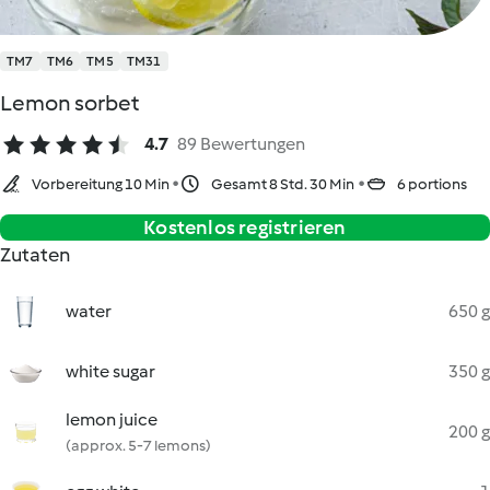
TM7
TM6
TM5
TM31
Lemon sorbet
4.7
89 Bewertungen
Vorbereitung 10 Min
Gesamt 8 Std. 30 Min
6 portions
Kostenlos registrieren
Zutaten
water
650 g
white sugar
350 g
lemon juice
200 g
(approx. 5-7 lemons)