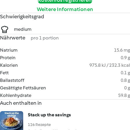
Kostenlos registrieren
Weitere Informationen
Schwierigkeitsgrad
medium
Nährwerte
pro 1 portion
Natrium
15.6 mg
Protein
0.9 g
Kalorien
975.8 kJ / 232.3 kcal
Fett
0.1 g
Ballaststoff
0.8 g
Gesättigte Fettsäuren
0 g
Kohlenhydrate
59.8 g
Auch enthalten in
Stack up the savings
126 Rezepte