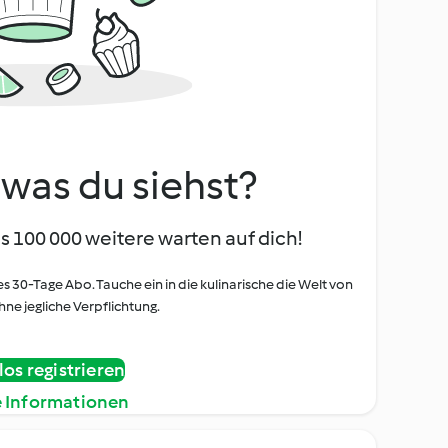
, was du siehst?
s 100 000 weitere warten auf dich!
es 30-Tage Abo. Tauche ein in die kulinarische die Welt von
ne jegliche Verpflichtung.
os registrieren
e Informationen