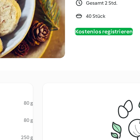
Gesamt 2 Std.
40 Stück
Kostenlos registrieren
80 g
80 g
250 g