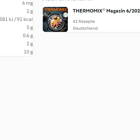
6 mg
THERMOMIX® Magazin 6/20
2 g
381 kJ / 91 kcal
42 Rezepte
5 g
Deutschland
0.6 g
2 g
10 g