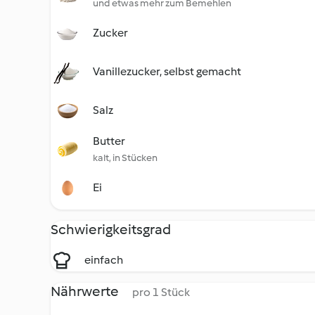
und etwas mehr zum Bemehlen
Zucker
Vanillezucker, selbst gemacht
Salz
Butter
kalt, in Stücken
Ei
Schwierigkeitsgrad
einfach
Nährwerte
pro 1 Stück