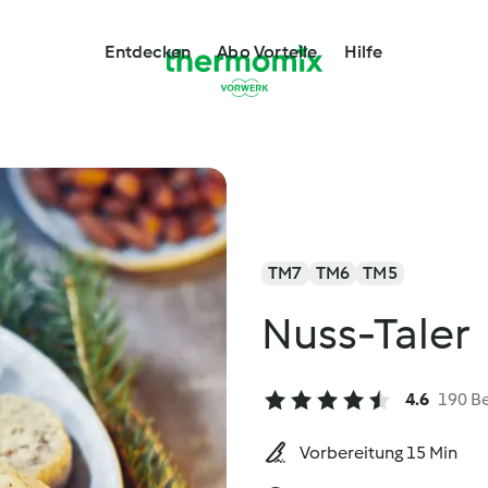
Entdecken
Abo Vorteile
Hilfe
TM7
TM6
TM5
Nuss-Taler
4.6
190 B
Vorbereitung 15 Min