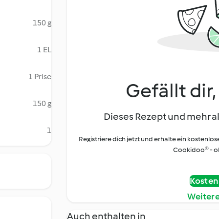
150 g
1 EL
1 Prise
Gefällt dir
150 g
Dieses Rezept und mehr al
1
Registriere dich jetzt und erhalte ein kostenlos
Cookidoo® - oh
Kostenl
Weiter
Auch enthalten in