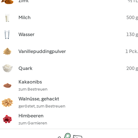
Zimt
½ TL
Milch
500 g
Wasser
130 g
Vanillepuddingpulver
1 Pck.
Quark
200 g
Kakaonibs
zum Bestreuen
Walnüsse, gehackt
geröstet, zum Bestreuen
Himbeeren
zum Garnieren