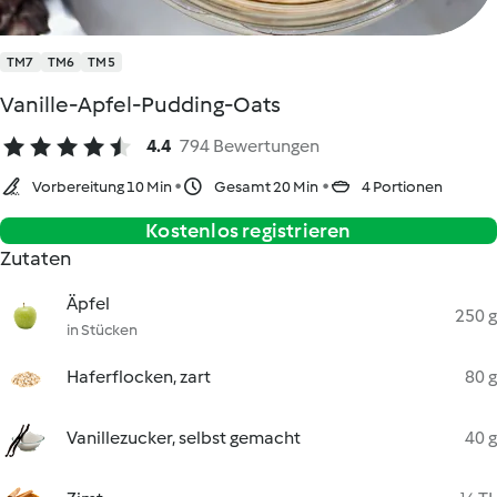
TM7
TM6
TM5
Vanille-Apfel-Pudding-Oats
4.4
794 Bewertungen
Vorbereitung 10 Min
Gesamt 20 Min
4 Portionen
Kostenlos registrieren
Zutaten
Äpfel
250 g
in Stücken
Haferflocken, zart
80 g
Vanillezucker, selbst gemacht
40 g