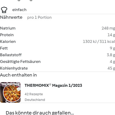
einfach
Nährwerte
pro 1 Portion
Natrium
248 mg
Protein
14 g
Kalorien
1302 kJ / 311 kcal
Fett
9 g
Ballaststoff
3.8 g
Gesättigte Fettsäuren
4 g
Kohlenhydrate
45 g
Auch enthalten in
THERMOMIX® Magazin 1/2023
42 Rezepte
Deutschland
Das könnte dir auch gefallen...