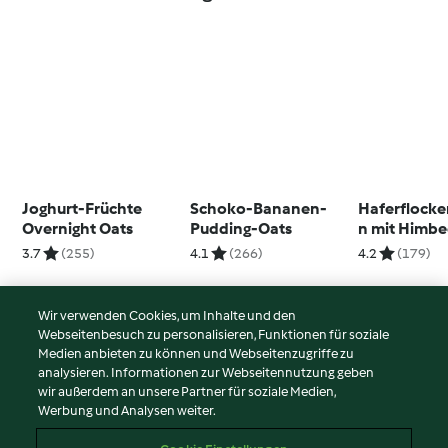
Joghurt-Früchte
Schoko-Bananen-
Haferflocke
Overnight Oats
Pudding-Oats
n mit Himb
Kokos
3.7
(255)
4.1
(266)
4.2
(179)
Wir verwenden Cookies, um Inhalte und den
Webseitenbesuch zu personalisieren, Funktionen für soziale
© Copyright 2026
Medien anbieten zu können und Webseitenzugriffe zu
analysieren. Informationen zur Webseitennutzung geben
Nutzungsbedingungen
wir außerdem an unsere Partner für soziale Medien,
Werbung und Analysen weiter.
Datenschutzrichtlinien
Disclaimer