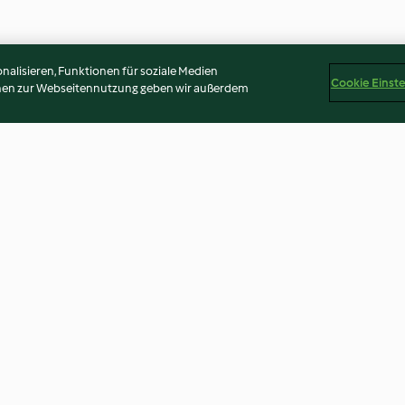
alisieren, Funktionen für soziale Medien
Cookie Einst
onen zur Webseitennutzung geben wir außerdem
hen
Schokoladen-Marshmallow-
Weiße Schokol
Kuchen
3.7
(532)
4.7
(564)