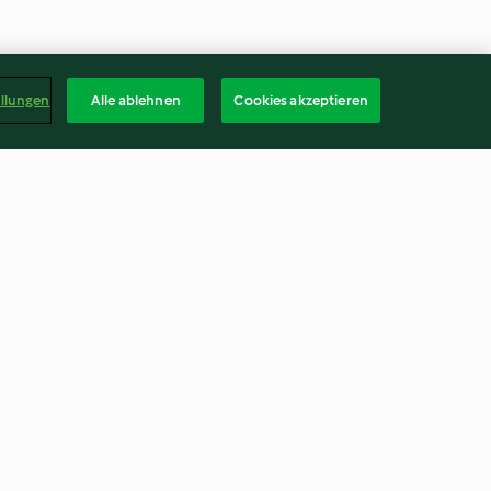
ellungen
Alle ablehnen
Cookies akzeptieren
aden-Cookies
Pizzaschnecken
4.5
(1.3K)