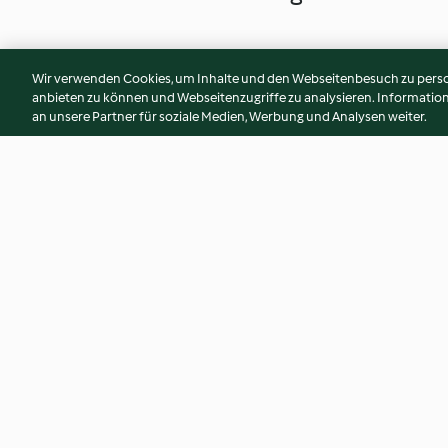
Wir verwenden Cookies, um Inhalte und den Webseitenbesuch zu person
anbieten zu können und Webseitenzugriffe zu analysieren. Informati
an unsere Partner für soziale Medien, Werbung und Analysen weiter.
Triple-Chocolate-Muffins
Vanille-Kastenkuc
4.0
(3.3K)
4.3
(971)
© Copyright 2026