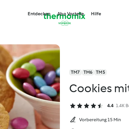
Entdecken
Abo Vorteile
Hilfe
TM7
TM6
TM5
Cookies mi
4.4
1.4K 
Vorbereitung 15 Min