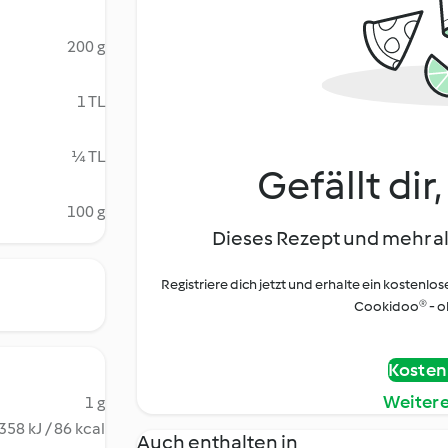
200 g
1 TL
¼ TL
Gefällt dir
100 g
Dieses Rezept und mehr al
Registriere dich jetzt und erhalte ein kostenlos
Cookidoo® - oh
Kostenl
Weiter
1 g
358 kJ / 86 kcal
Auch enthalten in