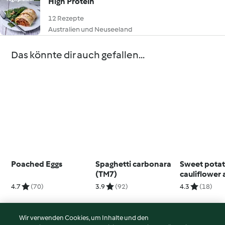
High Protein
12 Rezepte
Australien und Neuseeland
Das könnte dir auch gefallen...
Poached Eggs
Spaghetti carbonara
Sweet potat
(TM7)
cauliflower
cumin purée 
4.7
(70)
3.9
(92)
4.3
(18)
foods)
Wir verwenden Cookies, um Inhalte und den