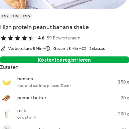
TM7
TM6
TM5
High protein peanut banana shake
4.6
59 Bewertungen
Vorbereitung 5 Min
Gesamt 5 Min
2 glasses
Kostenlos registrieren
Zutaten
banana
150 g
ripe and cut into pieces (3 cm)
peanut butter
20 g
milk
200 g
or oat milk