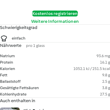
Kostenlos registrieren
Weitere Informationen
Schwierigkeitsgrad
einfach
Nährwerte
pro 1 glass
Natrium
93.6 mg
Protein
16.1 g
Kalorien
1052.1 kJ / 251.5 kcal
Fett
9.8 g
Ballaststoff
2.5 g
Gesättigte Fettsäuren
3.8 g
Kohlenhydrate
27.5 g
Auch enthalten in