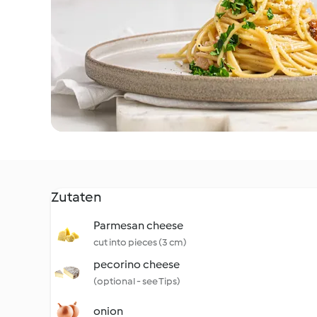
Zutaten
Parmesan cheese
cut into pieces (3 cm)
pecorino cheese
(optional - see Tips)
onion