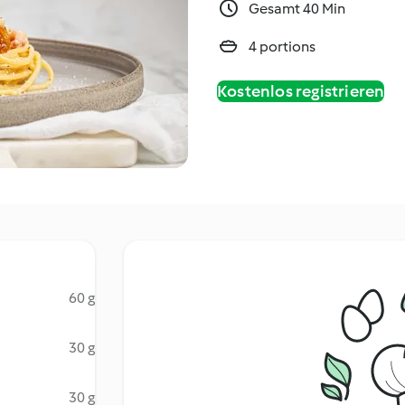
Gesamt 40 Min
4 portions
Kostenlos registrieren
60 g
30 g
30 g