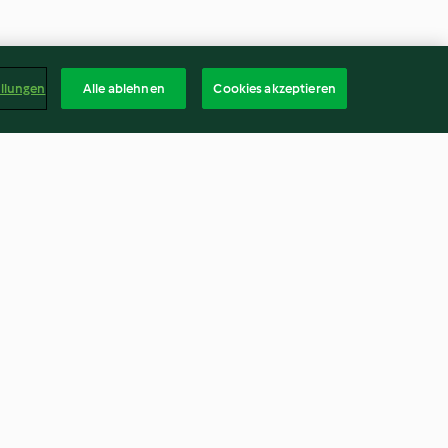
ellungen
Alle ablehnen
Cookies akzeptieren
ing blade
"To die for" mini pavlovas
4.2
(30)