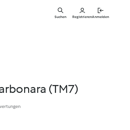
Zum
Hauptinha
Suchen
Registrieren
Anmelden
springen
carbonara (TM7)
wertungen