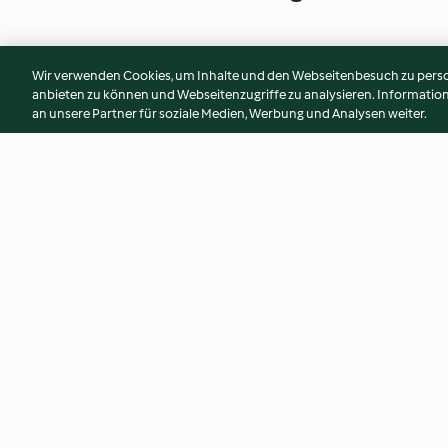
Wir verwenden Cookies, um Inhalte und den Webseitenbesuch zu person
anbieten zu können und Webseitenzugriffe zu analysieren. Informati
an unsere Partner für soziale Medien, Werbung und Analysen weiter.
Smashed roasted potatoes
Poached Eggs
with rosemary salt
4.9
(164)
4.7
(70)
© Copyright 2026