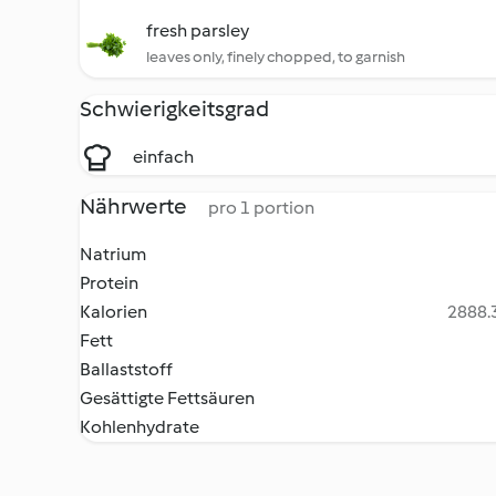
fresh parsley
leaves only, finely chopped, to garnish
Schwierigkeitsgrad
einfach
Nährwerte
pro 1 portion
Natrium
Protein
Kalorien
2888.3
Fett
Ballaststoff
Gesättigte Fettsäuren
Kohlenhydrate