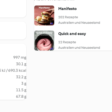
Manifesto
202 Rezepte
Australien und Neuseeland
Quick and easy
22 Rezepte
Australien und Neuseeland
997 mg
30.1 g
 kJ / 690.3 kcal
32.2 g
3 g
11.5 g
67.8 g