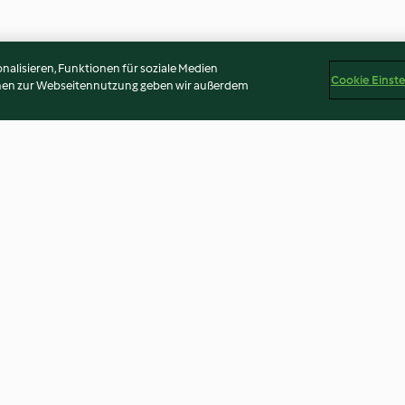
alisieren, Funktionen für soziale Medien
Cookie Einst
onen zur Webseitennutzung geben wir außerdem
Orange sponge cake
Poached eggs us
cover
4.6
(78)
4.0
(160)