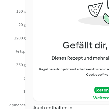
150 g
20 g
1200 g
Gefällt dir
¾ tsp
Dieses Rezept und mehr al
350 g
Registriere dich jetzt und erhalte ein kostenlos
Cookidoo® - oh
3
Kostenl
1
Weiter
2 pinches
Auch enthalten in