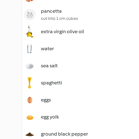
pancetta
cut into 1 cm cubes
extra virgin olive oil
water
sea salt
spaghetti
eggs
egg yolk
ground black pepper