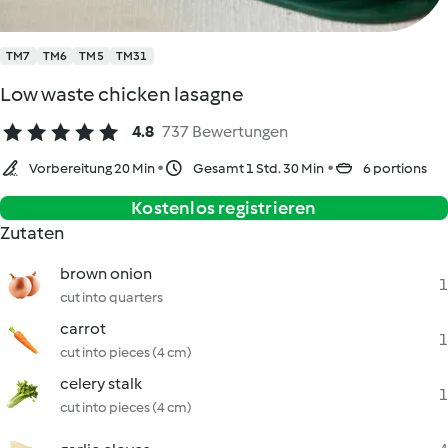
TM7
TM6
TM5
TM31
Low waste chicken lasagne
4.8
737 Bewertungen
Vorbereitung 20 Min
Gesamt 1 Std. 30 Min
6 portions
Kostenlos registrieren
Zutaten
brown onion
1
cut into quarters
carrot
1
cut into pieces (4 cm)
celery stalk
1
cut into pieces (4 cm)