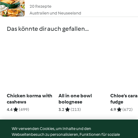
20 Rezepte
Australien und Neuseeland
Das könnte dir auch gefallen...
Chicken korma with
All in one bowl
Chloe's car
cashews
bolognese
fudge
4.4
(499)
3.2
(213)
4.9
(672)
Wir verwenden Cookies, um Inhalte und den
Webseitenbesuch zu personalisieren, Funktionen für soziale