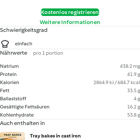
Kostenlos registrieren
Weitere Informationen
Schwierigkeitsgrad
einfach
Nährwerte
pro 1 portion
Natrium
438.2 mg
Protein
41.9 g
Kalorien
2864.9 kJ / 684.7 kcal
Fett
33.5 g
Ballaststoff
4 g
Gesättigte Fettsäuren
16.2 g
Kohlenhydrate
53.8 g
Auch enthalten in
Tray bakes in cast iron