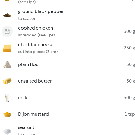
(see Tips)
ground black pepper
to season
cooked chicken
500 g
shredded (see Tips)
cheddar cheese
250 g
cut into pieces (3 cm)
plain flour
50 g
unsalted butter
50 g
milk
500 g
Dijon mustard
1 tsp
sea salt
to season