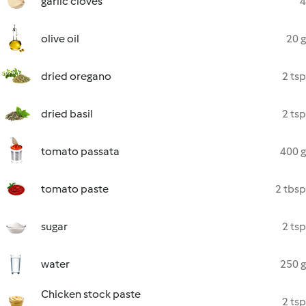
garlic cloves
4
olive oil
20 g
dried oregano
2 tsp
dried basil
2 tsp
tomato passata
400 g
tomato paste
2 tbsp
sugar
2 tsp
water
250 g
Chicken stock paste
2 tsp