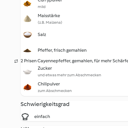
mild
Maisstärke
(z.B. Maizena)
Salz
Pfeffer, frisch gemahlen
2 Prisen Cayennepfeffer, gemahlen, für mehr Schärf
Zucker
und etwas mehr zum Abschmecken
Chilipulver
zum Abschmecken
Schwierigkeitsgrad
einfach