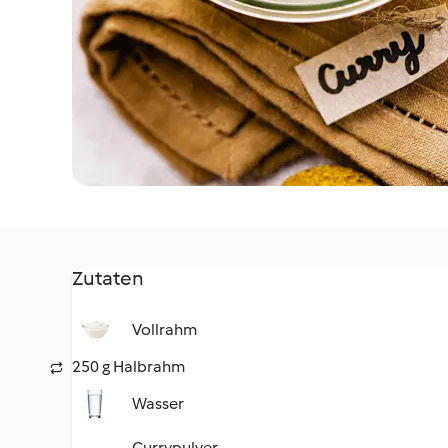
Zutaten
Vollrahm
250 g Halbrahm
Wasser
Currypulver