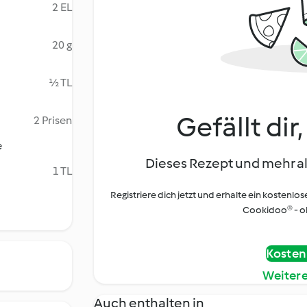
2 EL
20 g
½ TL
Gefällt dir
2 Prisen
e
Dieses Rezept und mehr al
1 TL
Registriere dich jetzt und erhalte ein kostenlos
Cookidoo® - oh
Kostenl
Weiter
Auch enthalten in