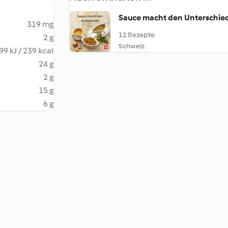
Sauce macht den Unterschie
319 mg
12 Rezepte
2 g
Schweiz
99 kJ / 239 kcal
24 g
2 g
15 g
6 g