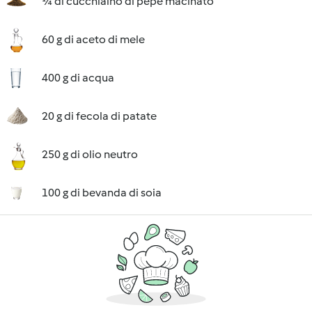
¼ di cucchiaino di pepe macinato
60 g di aceto di mele
400 g di acqua
20 g di fecola di patate
250 g di olio neutro
100 g di bevanda di soia