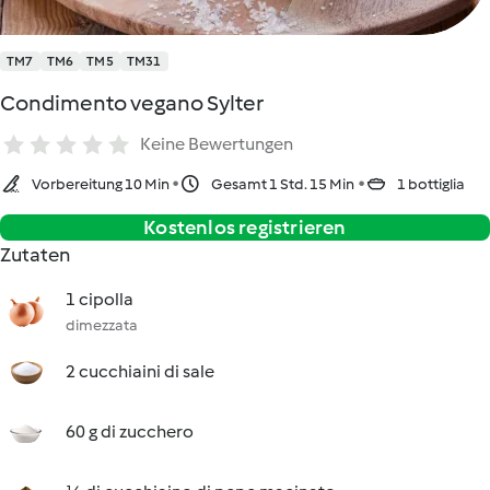
TM7
TM6
TM5
TM31
Condimento vegano Sylter
Keine Bewertungen
Vorbereitung 10 Min
Gesamt 1 Std. 15 Min
1 bottiglia
Kostenlos registrieren
Zutaten
1 cipolla
dimezzata
2 cucchiaini di sale
60 g di zucchero