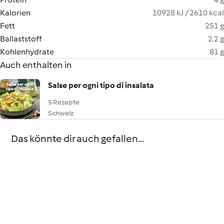
Kalorien
10928 kJ / 2610 kcal
Fett
251 g
Ballaststoff
2.2 g
Kohlenhydrate
81 g
Auch enthalten in
Salse per ogni tipo di insalata
5 Rezepte
Schweiz
Das könnte dir auch gefallen...