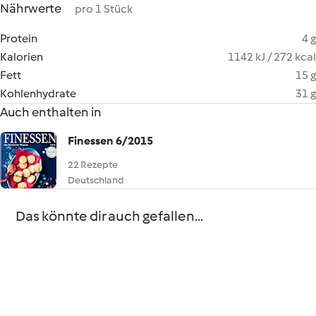
Nährwerte
pro 1 Stück
Protein
4 g
Kalorien
1142 kJ / 272 kcal
Fett
15 g
Kohlenhydrate
31 g
Auch enthalten in
Finessen 6/2015
22 Rezepte
Deutschland
Das könnte dir auch gefallen...