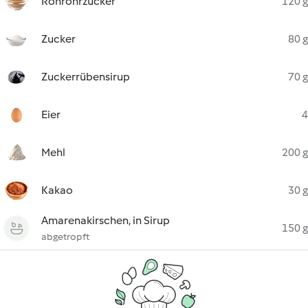
Rohrohrzucker
120 g
Zucker
80 g
Zuckerrübensirup
70 g
Eier
4
Mehl
200 g
Kakao
30 g
Amarenakirschen, in Sirup
150 g
abgetropft