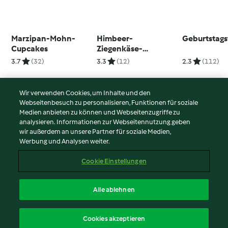
Marzipan-Mohn-
Himbeer-
Geburtstags
Cupcakes
Ziegenkäse-
Charlotte
3.7
(32)
3.3
(12)
2.3
(112)
Wir verwenden Cookies, um Inhalte und den
Webseitenbesuch zu personalisieren, Funktionen für soziale
© Copyright 2026
Medien anbieten zu können und Webseitenzugriffe zu
analysieren. Informationen zur Webseitennutzung geben
Nutzungsbedingungen
wir außerdem an unsere Partner für soziale Medien,
Werbung und Analysen weiter.
Datenschutzrichtlinien
Disclaimer
Cookie Einstellungen
Impressum
Cookies
Alle ablehnen
Inhalt melden
Deutsch
Cookies akzeptieren