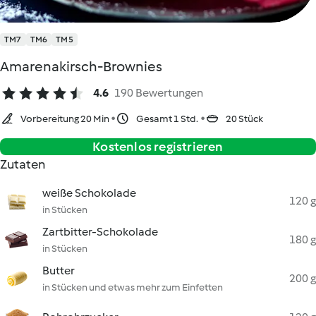
TM7
TM6
TM5
Amarenakirsch-Brownies
4.6
190 Bewertungen
Vorbereitung 20 Min
Gesamt 1 Std.
20 Stück
Kostenlos registrieren
Zutaten
weiße Schokolade
120 g
in Stücken
Zartbitter-Schokolade
180 g
in Stücken
Butter
200 g
in Stücken und etwas mehr zum Einfetten