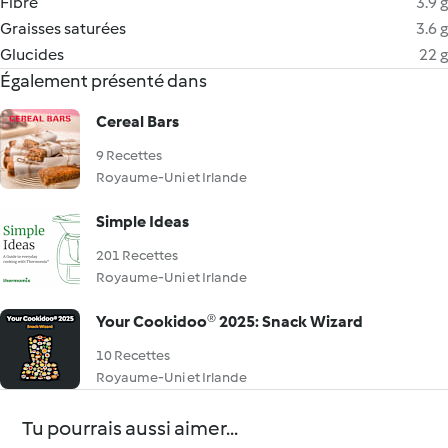
Fibre
3.9 g
Graisses saturées
3.6 g
Glucides
22 g
Également présenté dans
Cereal Bars
9 Recettes
Royaume-Uni et Irlande
Simple Ideas
201 Recettes
Royaume-Uni et Irlande
Your Cookidoo® 2025: Snack Wizard
10 Recettes
Royaume-Uni et Irlande
Tu pourrais aussi aimer...