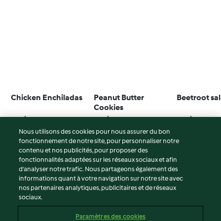
Chicken Enchiladas
Peanut Butter
Beetroot sa
Cookies
4.4
(486)
4.6
(142)
4.7
(272)
Nous utilisons des cookies pour nous assurer du bon
fonctionnement de notre site, pour personnaliser notre
contenu et nos publicités, pour proposer des
fonctionnalités adaptées sur les réseaux sociaux et afin
© Copyright 2026
d’analyser notre trafic. Nous partageons également des
informations quant à votre navigation sur notre site avec
Conditions d'utilisation
nos partenaires analytiques, publicitaires et de réseaux
sociaux.
Politique de confidentialité
Non-responsabilité
Paramètres des cookies