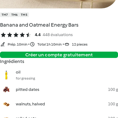
TM7
TM6
TM5
Banana and Oatmeal Energy Bars
4.4
448 évaluations
Prép. 10min
Total 1h 10min
12 pieces
Créer un compte gratuitement
Ingrédients
oil
for greasing
pitted dates
100 g
walnuts, halved
100 g