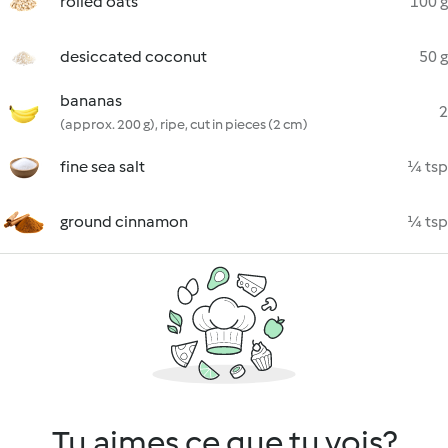
rolled oats
100 g
desiccated coconut
50 g
bananas
2
(approx. 200 g), ripe, cut in pieces (2 cm)
fine sea salt
¼ tsp
ground cinnamon
¼ tsp
Tu aimes ce que tu vois?