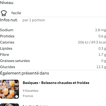
Niveau
facile
Infos nut.
par 1 portion
Sodium
2.8 mg
Protides
0.6 g
Calories
206 kJ / 49.3 kcal
Lipides
0.3 g
Fibre
1.7 g
Graisses saturées
0 g
Glucides
12.3 g
Également présenté dans
Basiques - Boissons chaudes et froides
9 Recettes
France