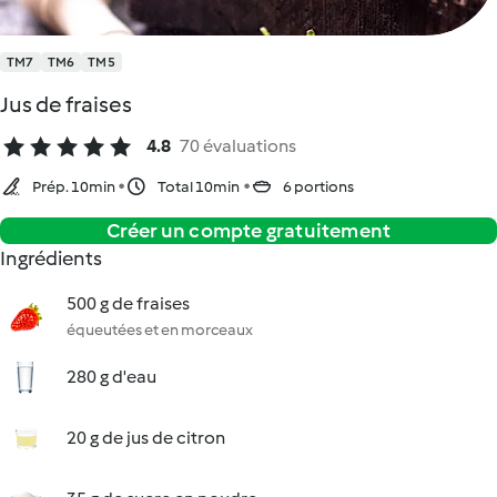
TM7
TM6
TM5
Jus de fraises
4.8
70 évaluations
Prép. 10min
Total 10min
6 portions
Créer un compte gratuitement
Ingrédients
500 g de fraises
équeutées et en morceaux
280 g d'eau
20 g de jus de citron